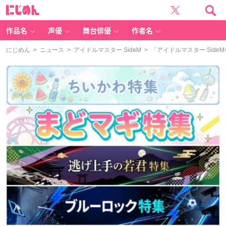
に
じ
め
ん
作品名
声優
舞台俳優
作者名
にじめん
>
ニュース
>
アイドルマスター SideM
> 「アイドルマスター Sid