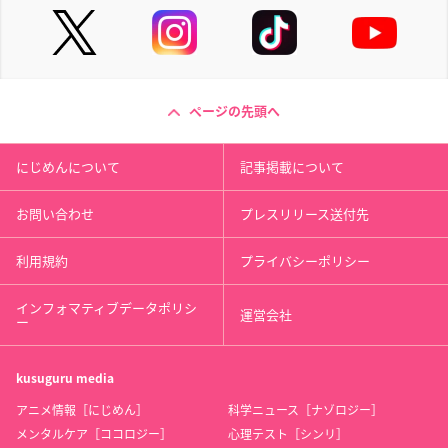
ページの先頭へ
にじめんについて
記事掲載について
お問い合わせ
プレスリリース送付先
利用規約
プライバシーポリシー
インフォマティブデータポリシ
運営会社
ー
kusuguru
media
アニメ情報［にじめん］
科学ニュース［ナゾロジー］
メンタルケア［ココロジー］
心理テスト［シンリ］