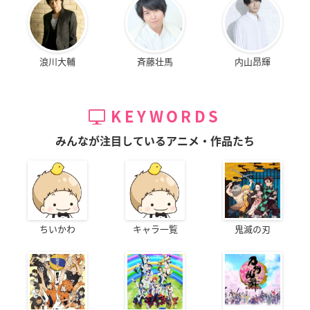
浪川大輔
斉藤壮馬
内山昂輝
KEYWORDS
みんなが注目しているアニメ・作品たち
ちいかわ
キャラ一覧
鬼滅の刃