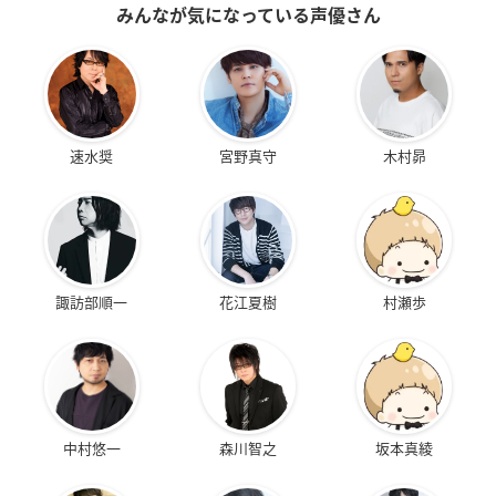
みんなが気になっている声優さん
速水奨
宮野真守
木村昴
諏訪部順一
花江夏樹
村瀬歩
中村悠一
森川智之
坂本真綾