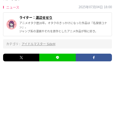
2025年07月04日 18:00
ニュース
ライター：
渡辺せせり
アニメオタク歴20年。オタクのきっかけになった作品は『名探偵コナ
ン』。
ジャンプ系の漫画やそれを原作としたアニメ作品が特に好き。
カテゴリ :
アイドルマスター SideM