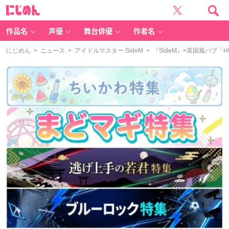
に
じ
め
ん
作品名
声優
舞台俳優
作者名
にじめん
>
ニュース
>
アイドルマスター SideM
> 『SideM』×英国風パブ「