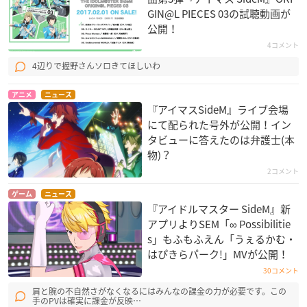
GIN@L PIECES 03の試聴動画が
公開！
4コメント
4辺りで握野さんソロきてほしいわ
アニメ
ニュース
『アイマスSideM』ライブ会場
にて配られた号外が公開！イン
タビューに答えたのは弁護士(本
物)？
2コメント
ゲーム
ニュース
『アイドルマスター SideM』新
アプリよりSEM「∞ Possibilitie
s」もふもふえん「うぇるかむ・
はぴきらパーク!」MVが公開！
30コメント
肩と腕の不自然さがなくなるにはみんなの課金の力が必要です。この
手のPVは確実に課金が反映…