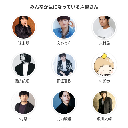
みんなが気になっている声優さん
速水奨
宮野真守
木村昴
諏訪部順一
花江夏樹
村瀬歩
中村悠一
武内駿輔
浪川大輔