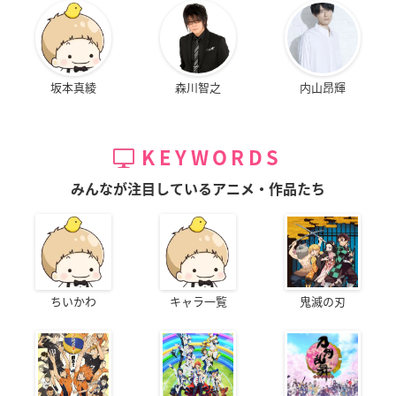
坂本真綾
森川智之
内山昂輝
KEYWORDS
みんなが注目しているアニメ・作品たち
ちいかわ
キャラ一覧
鬼滅の刃