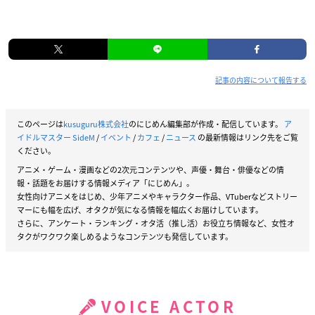
記事の内容について報告する
このページは
kusuguru株式会社
のにじめん編集部が作成・配信しています。
ア
イドルマスター SideM
/
イベント
/
カフェ
/
ニュース
の最新情報はリンク先をご覧
ください。
アニメ・ゲーム・漫画などの2次元コンテンツや、声優・舞台・俳優などの情
報・話題をお届けする情報メディア「にじめん」。
女性向けアニメをはじめ、少年アニメやキャラクター作品、VTuberなどストリー
マーにも幅を広げ、オタクが気になる情報を幅広くお届けしています。
さらに、アンケート・ランキング・オタ活（推し活）お役立ち情報など、女性オ
タクがワクワク楽しめるようなコンテンツも発信しています。
VOICE ACTOR