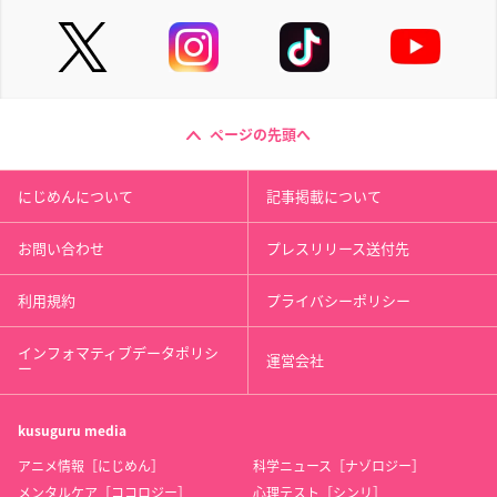
ページの先頭へ
にじめんについて
記事掲載について
お問い合わせ
プレスリリース送付先
利用規約
プライバシーポリシー
インフォマティブデータポリシ
運営会社
ー
kusuguru
media
アニメ情報［にじめん］
科学ニュース［ナゾロジー］
メンタルケア［ココロジー］
心理テスト［シンリ］