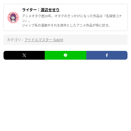
ライター：
渡辺せせり
アニメオタク歴20年。オタクのきっかけになった作品は『名探偵コナ
ン』。
ジャンプ系の漫画やそれを原作としたアニメ作品が特に好き。
カテゴリ :
アイドルマスター SideM