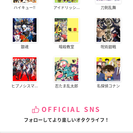
ハイキュー!!
アイドリッシ...
刀剣乱舞
銀魂
暗殺教室
呪術廻戦
ヒプノシスマ...
忍たま乱太郎
名探偵コナン
OFFICIAL SNS
フォローしてより楽しいオタクライフ！