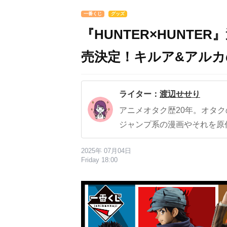
一番くじ
グッズ
『HUNTER×HUNTE
売決定！キルア&アル
ライター：
渡辺せせり
アニメオタク歴20年。オタ
ジャンプ系の漫画やそれを原
2025年 07月04日
Friday 18:00