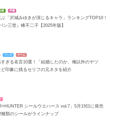
話題
声優
ぶ「沢城みゆきが演じるキャラ」ランキングTOP10！
パン三世』峰不二子【2025年版】
マンガ
ゲーム
高すぎる名言10選！「結婚したのか、俺以外のヤツ
など印象に残るセリフの元ネタを紹介
メ
R×HUNTER シールウエハース vol.7」5月19日に発売
2種類のシールがラインナップ