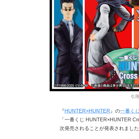
引
『
HUNTER×HUNTER
』の
一番く
「一番くじ HUNTER×HUNTER Cro
次発売されることが発表されました