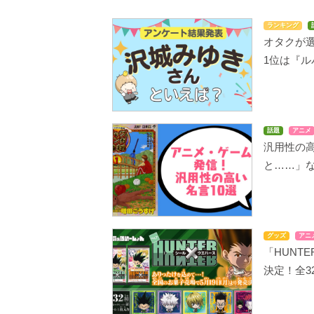
ランキング
オタクが選
1位は『ル
話題
アニメ
汎用性の
と……」
グッズ
アニ
「HUNTE
決定！全3