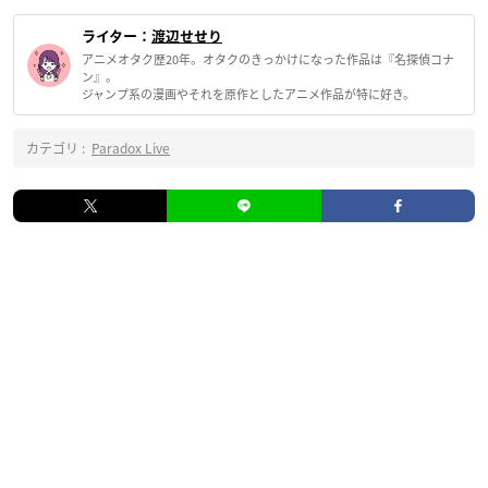
ライター：
渡辺せせり
アニメオタク歴20年。オタクのきっかけになった作品は『名探偵コナ
ン』。
ジャンプ系の漫画やそれを原作としたアニメ作品が特に好き。
カテゴリ :
Paradox Live