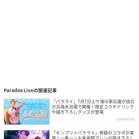
Paradox Liveの関連記事
『パラライ』7月7日より海の家企画が由比
ガ浜海水浴場で開催！限定コラボドリンク
や描き下ろしグッズが登場
2025年6月24日
「キンプリ×パラライ」奇跡のコラボが実
現！一条シン＆朱雀野アレンの描き下ろし