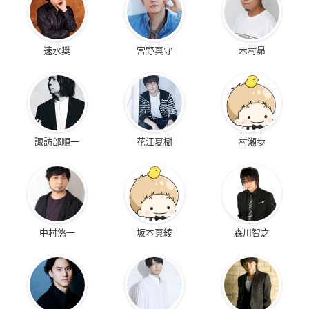
速水奨
宮野真守
木村昴
諏訪部順一
花江夏樹
村瀬歩
中村悠一
坂本真綾
森川智之