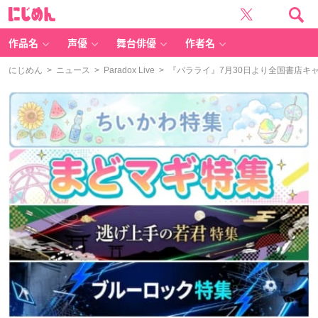
に
じ
め
ん
作品名
声優
舞台俳優
作者名
にじめん
>
ニュース
>
Paradox Live
> 『パラライ』7月30日より全国書店