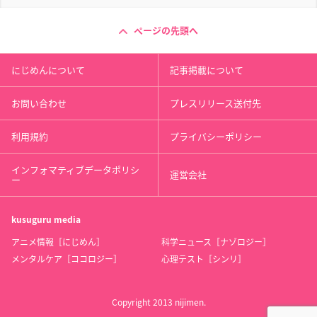
ページの先頭へ
にじめんについて
記事掲載について
お問い合わせ
プレスリリース送付先
利用規約
プライバシーポリシー
インフォマティブデータポリシ
運営会社
ー
kusuguru
media
アニメ情報［にじめん］
科学ニュース［ナゾロジー］
メンタルケア［ココロジー］
心理テスト［シンリ］
Copyright 2013 nijimen.