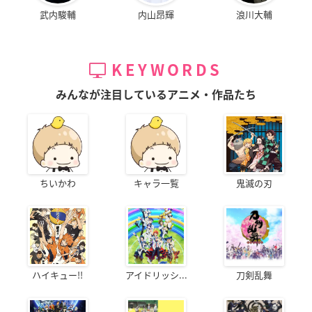
武内駿輔
内山昂輝
浪川大輔
KEYWORDS
みんなが注目しているアニメ・作品たち
ちいかわ
キャラ一覧
鬼滅の刃
ハイキュー!!
アイドリッシ...
刀剣乱舞