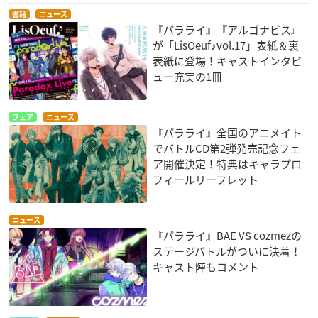
書籍
ニュース
『パラライ』『アルゴナビス』
が「LisOeuf♪vol.17」表紙＆裏
表紙に登場！キャストインタビ
ュー充実の1冊
フェア
ニュース
『パラライ』全国のアニメイト
でバトルCD第2弾発売記念フェ
ア開催決定！特典はキャラプロ
フィールリーフレット
ニュース
『パラライ』BAE VS cozmezの
ステージバトルがついに決着！
キャスト陣もコメント