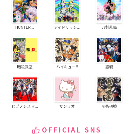
HUNTER...
アイドリッシ...
刀剣乱舞
暗殺教室
ハイキュー!!
銀魂
ヒプノシスマ...
サンリオ
呪術廻戦
OFFICIAL SNS