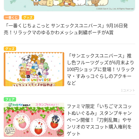
一番くじ
グッズ
「一番くじちょこっと サンエックスユニバース」9月16日発
売！リラックマのゆるかわメッシュ刺繍ポーチがA賞
グッズ
「サンエックスユニバース」推
し色フルーツグッズが6月末より
100円ショップに登場！リラック
マ・すみっコぐらしのアクキー
など
1コメント
フェア
ファミマ限定「いちごマスコッ
トぬいぐるみ」スタンプキャン
ペーン開催！『刀剣乱舞』やサ
ンリオのマスコット購入権利を
ゲット