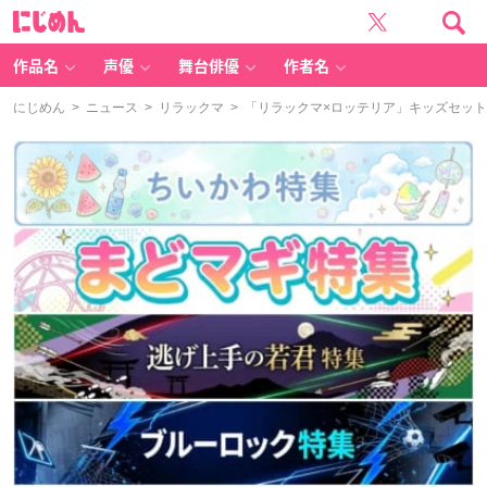
に
じ
め
ん
作品名
声優
舞台俳優
作者名
にじめん
>
ニュース
>
リラックマ
> 「リラックマ×ロッテリア」キッズセッ