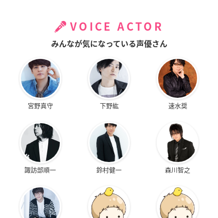
VOICE ACTOR
みんなが気になっている声優さん
宮野真守
下野紘
速水奨
諏訪部順一
鈴村健一
森川智之