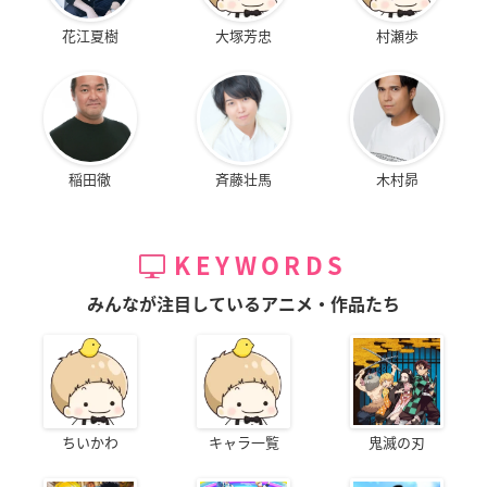
花江夏樹
大塚芳忠
村瀬歩
稲田徹
斉藤壮馬
木村昴
KEYWORDS
みんなが注目しているアニメ・作品たち
ちいかわ
キャラ一覧
鬼滅の刃