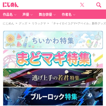
に
じ
め
ん
作品名
声優
舞台俳優
作者名
にじめん
>
グッズ
>
リラックマ
> 「チャイロイコグマ×アベイル」新作グッ