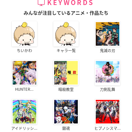
KEYWORDS
みんなが注目しているアニメ・作品たち
ちいかわ
キャラ一覧
鬼滅の刃
HUNTER...
暗殺教室
刀剣乱舞
アイドリッシ...
銀魂
ヒプノシスマ...