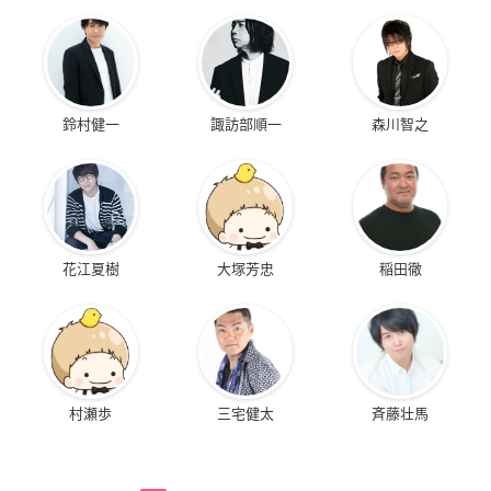
鈴村健一
諏訪部順一
森川智之
花江夏樹
大塚芳忠
稲田徹
村瀬歩
三宅健太
斉藤壮馬