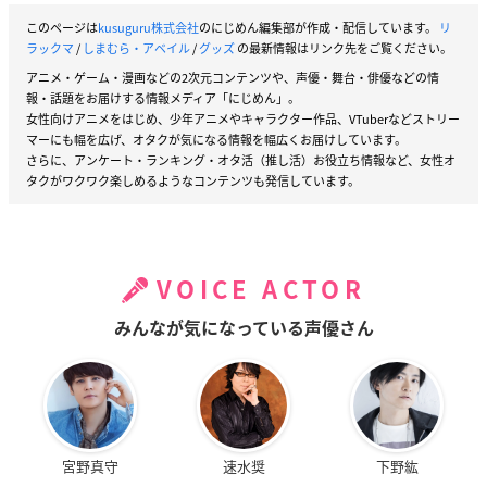
このページは
kusuguru株式会社
のにじめん編集部が作成・配信しています。
リ
ラックマ
/
しまむら・アベイル
/
グッズ
の最新情報はリンク先をご覧ください。
アニメ・ゲーム・漫画などの2次元コンテンツや、声優・舞台・俳優などの情
報・話題をお届けする情報メディア「にじめん」。
女性向けアニメをはじめ、少年アニメやキャラクター作品、VTuberなどストリー
マーにも幅を広げ、オタクが気になる情報を幅広くお届けしています。
さらに、アンケート・ランキング・オタ活（推し活）お役立ち情報など、女性オ
タクがワクワク楽しめるようなコンテンツも発信しています。
VOICE ACTOR
みんなが気になっている声優さん
宮野真守
速水奨
下野紘