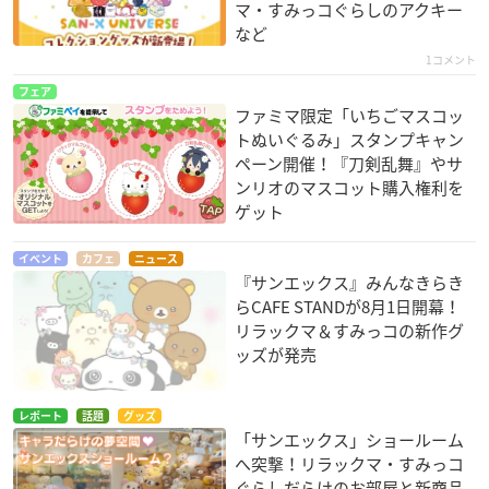
マ・すみっコぐらしのアクキー
など
1コメント
フェア
ファミマ限定「いちごマスコッ
トぬいぐるみ」スタンプキャン
ペーン開催！『刀剣乱舞』やサ
ンリオのマスコット購入権利を
ゲット
イベント
カフェ
ニュース
『サンエックス』みんなきらき
らCAFE STANDが8月1日開幕！
リラックマ＆すみっコの新作グ
ッズが発売
レポート
話題
グッズ
「サンエックス」ショールーム
へ突撃！リラックマ・すみっコ
ぐらしだらけのお部屋と新商品