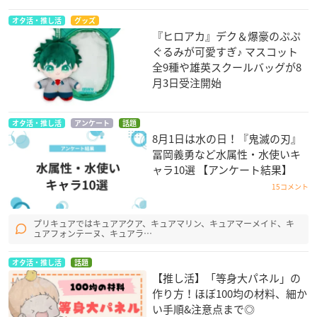
オタ活・推し活
グッズ
『ヒロアカ』デク＆爆豪のぷぷ
ぐるみが可愛すぎ♪ マスコット
全9種や雄英スクールバッグが8
月3日受注開始
オタ活・推し活
アンケート
話題
8月1日は水の日！『鬼滅の刃』
冨岡義勇など水属性・水使いキ
ャラ10選 【アンケート結果】
15コメント
プリキュアではキュアアクア、キュアマリン、キュアマーメイド、キ
ュアフォンテーヌ、キュアラ…
オタ活・推し活
話題
【推し活】「等身大パネル」の
作り方！ほぼ100均の材料、細か
い手順&注意点まで◎