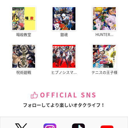
暗殺教室
銀魂
HUNTER...
呪術廻戦
ヒプノシスマ...
テニスの王子様
OFFICIAL SNS
フォローしてより楽しいオタクライフ！