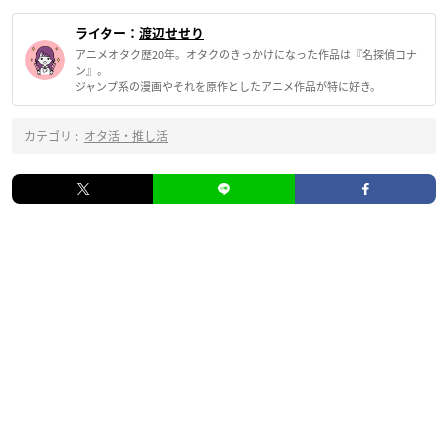
ライター：
渡辺せせり
アニメオタク歴20年。オタクのきっかけになった作品は『名探偵コナ
ン』。
ジャンプ系の漫画やそれを原作としたアニメ作品が特に好き。
カテゴリ :
オタ活・推し活