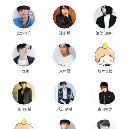
宮野真守
速水奨
諏訪部順一
下野紘
木村昴
坂本真綾
浪川大輔
花江夏樹
森川智之