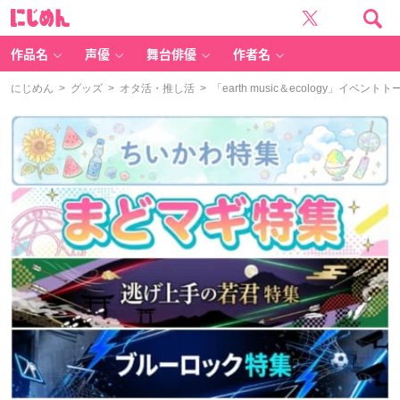
に
じ
め
ん
作品名
声優
舞台俳優
作者名
にじめん
>
グッズ
>
オタ活・推し活
> 「earth music＆ecology」