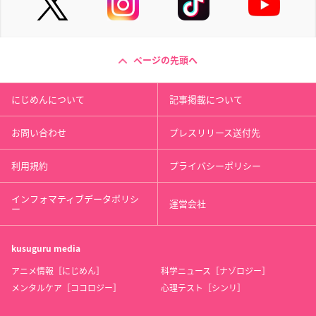
ページの先頭へ
にじめんについて
記事掲載について
お問い合わせ
プレスリリース送付先
利用規約
プライバシーポリシー
インフォマティブデータポリシ
運営会社
ー
kusuguru
media
アニメ情報［にじめん］
科学ニュース［ナゾロジー］
メンタルケア［ココロジー］
心理テスト［シンリ］