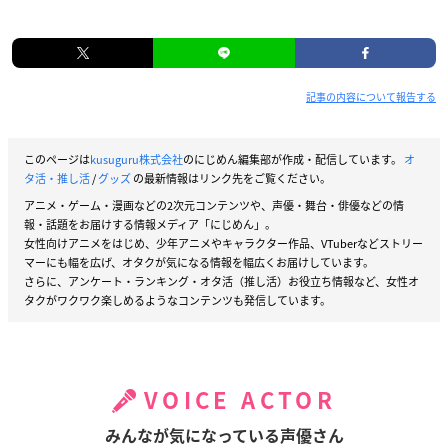
記事の内容について報告する
このページは
kusuguru株式会社
のにじめん編集部が作成・配信しています。
オ
タ活・推し活
/
グッズ
の最新情報はリンク先をご覧ください。
アニメ・ゲーム・漫画などの2次元コンテンツや、声優・舞台・俳優などの情
報・話題をお届けする情報メディア「にじめん」。
女性向けアニメをはじめ、少年アニメやキャラクター作品、VTuberなどストリー
マーにも幅を広げ、オタクが気になる情報を幅広くお届けしています。
さらに、アンケート・ランキング・オタ活（推し活）お役立ち情報など、女性オ
タクがワクワク楽しめるようなコンテンツも発信しています。
VOICE ACTOR
みんなが気になっている声優さん