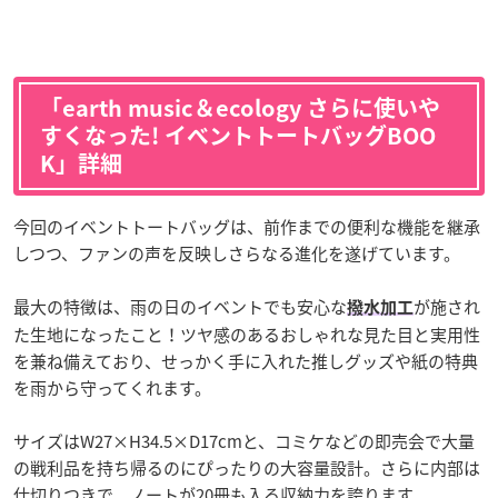
「earth music＆ecology さらに使いや
すくなった! イベントトートバッグBOO
K」詳細
今回のイベントトートバッグは、前作までの便利な機能を継承
しつつ、ファンの声を反映しさらなる進化を遂げています。
最大の特徴は、雨の日のイベントでも安心な
が施され
撥水加工
た生地になったこと！ツヤ感のあるおしゃれな見た目と実用性
を兼ね備えており、せっかく手に入れた推しグッズや紙の特典
を雨から守ってくれます。
サイズはW27×H34.5×D17cmと、コミケなどの即売会で大量
の戦利品を持ち帰るのにぴったりの大容量設計。さらに内部は
仕切りつきで、ノートが20冊も入る収納力を誇ります。