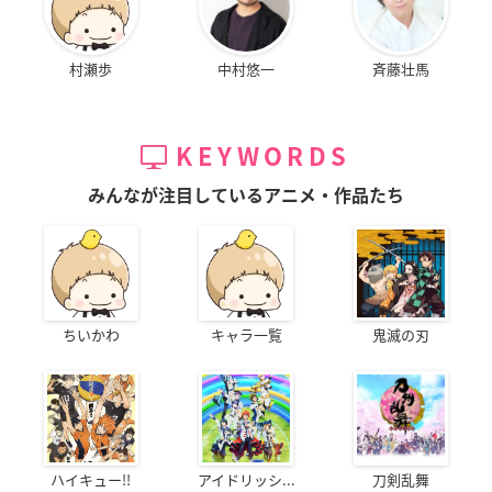
村瀬歩
中村悠一
斉藤壮馬
KEYWORDS
みんなが注目しているアニメ・作品たち
ちいかわ
キャラ一覧
鬼滅の刃
ハイキュー!!
アイドリッシ...
刀剣乱舞