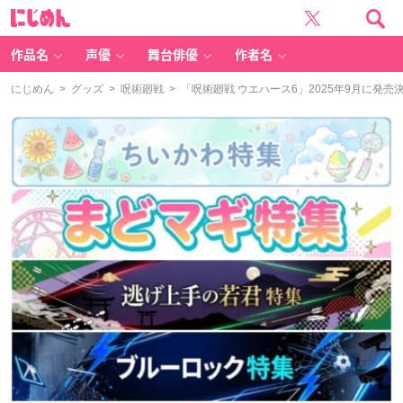
に
じ
め
ん
作品名
声優
舞台俳優
作者名
にじめん
>
グッズ
>
呪術廻戦
> 「呪術廻戦 ウエハース6」2025年9月に発