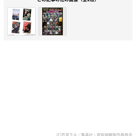
(C)芥見下々／集英社・呪術廻戦製作委員会