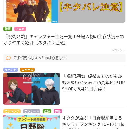
話題
アニメ
『呪術廻戦』キャラクター生死一覧！登場人物の生存状況をわ
かりやすく紹介【ネタバレ注意】
6コメント
五条悟死んじゃったのは😞悲しい⋯
イベント
ニュース
『呪術廻戦』虎杖＆五条がもふ
もふぬいぐるみに♪5周年POP UP
SHOPが8月21日開幕！
ランキング
アンケート
話題
声優
オタクが選ぶ「日野聡が演じる
キャラ」ランキングTOP10！1位