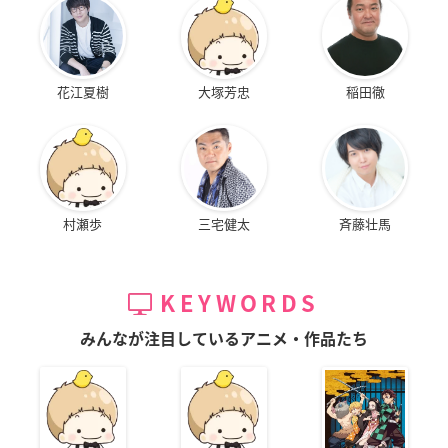
花江夏樹
大塚芳忠
稲田徹
村瀬歩
三宅健太
斉藤壮馬
KEYWORDS
みんなが注目しているアニメ・作品たち