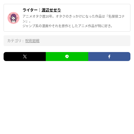
ライター：
渡辺せせり
アニメオタク歴20年。オタクのきっかけになった作品は『名探偵コナ
ン』。
ジャンプ系の漫画やそれを原作としたアニメ作品が特に好き。
カテゴリ :
呪術廻戦