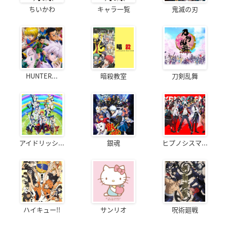
ちいかわ
キャラ一覧
鬼滅の刃
HUNTER...
暗殺教室
刀剣乱舞
アイドリッシ...
銀魂
ヒプノシスマ...
ハイキュー!!
サンリオ
呪術廻戦