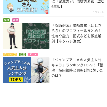
は『鬼滅の刃』煉󠄁獄杏寿郎【202
6年版】
2コメント
話題
声優
『呪術廻戦』星綺羅羅（ほしき
らら）のプロフィールまとめ！
性格や能力・術式などを徹底解
剖【ネタバレ注意】
ランキング
話題
アニメ
「ジャンプアニメの人気主人公
キャラ」ランキングTOP9！「銀
魂」坂田銀時と同率1位に輝いた
のは？