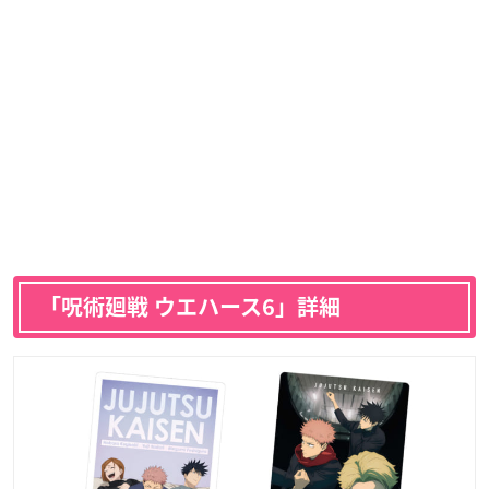
「呪術廻戦 ウエハース6」詳細