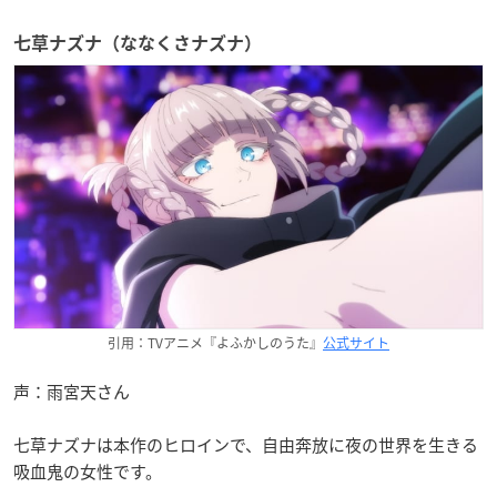
七草ナズナ（ななくさナズナ）
引用：TVアニメ『よふかしのうた』
公式サイト
声：雨宮天さん
七草ナズナは本作のヒロインで、自由奔放に夜の世界を生きる
吸血鬼の女性です。