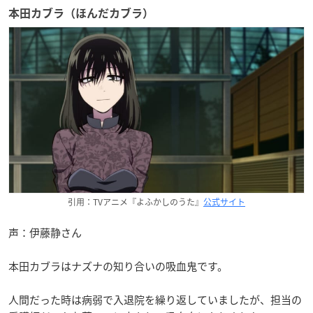
本田カブラ（ほんだカブラ）
引用：TVアニメ『よふかしのうた』
公式サイト
声：伊藤静さん
本田カブラはナズナの知り合いの吸血鬼です。
人間だった時は病弱で入退院を繰り返していましたが、担当の