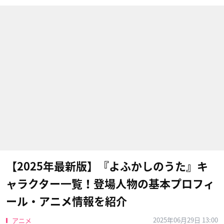
【2025年最新版】『よふかしのうた』キ
ャラクター一覧！登場人物の基本プロフィ
ール・アニメ情報を紹介
2025年06月29日 13:00
アニメ