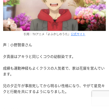
引用：TVアニメ『よふかしのうた』
公式サイト
声：小野賢章さん
夕真昼はアキラと同じくコウの幼馴染です。
成績も運動神経もよくクラスの人気者で、家は花屋を営んでい
ます。
兄の夕正午が事故死してから明るい性格になり、やがて星見キ
クと行動を共にするようになりました。