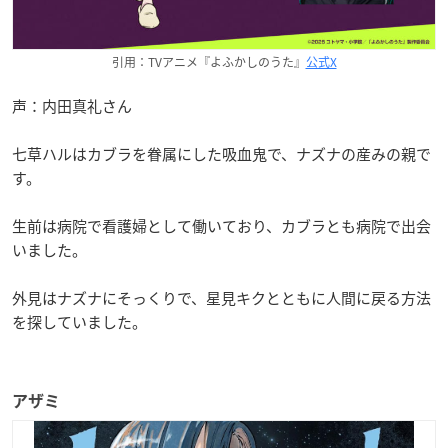
引用：TVアニメ『よふかしのうた』
公式X
声：内田真礼さん
七草ハルはカブラを眷属にした吸血鬼で、ナズナの産みの親で
す。
生前は病院で看護婦として働いており、カブラとも病院で出会
いました。
外見はナズナにそっくりで、星見キクとともに人間に戻る方法
を探していました。
アザミ