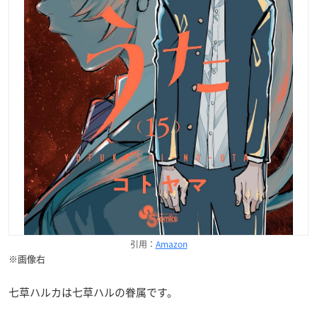
引用：
Amazon
※画像右
七草ハルカは七草ハルの眷属です。