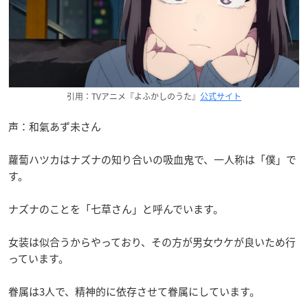
引用：TVアニメ『よふかしのうた』
公式サイト
声：和氣あず未さん
蘿蔔ハツカはナズナの知り合いの吸血鬼で、一人称は「僕」で
す。
ナズナのことを「七草さん」と呼んでいます。
女装は似合うからやっており、その方が男女ウケが良いため行
っています。
眷属は3人で、精神的に依存させて眷属にしています。