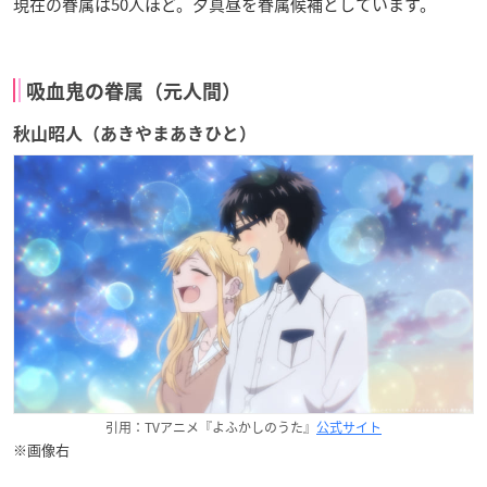
現在の眷属は50人ほど。夕真昼を眷属候補としています。
吸血鬼の眷属（元人間）
秋山昭人（あきやまあきひと）
引用：TVアニメ『よふかしのうた』
公式サイト
※画像右