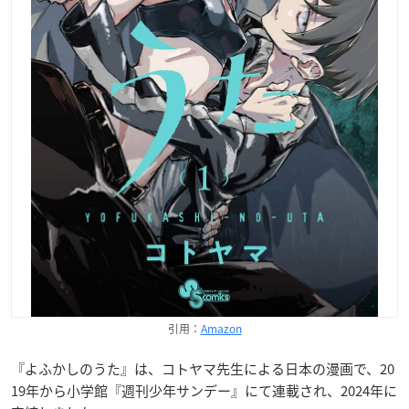
引用：
Amazon
『よふかしのうた』は、コトヤマ先生による日本の漫画で、20
19年から小学館『週刊少年サンデー』にて連載され、2024年に