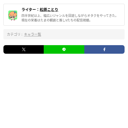
ライター：
松原ことり
四半世紀以上、幅広いジャンルを回遊しながらオタクをやってきた。
現在の栄養はたまの観劇と推しVたちの配信視聴。
カテゴリ :
キャラ一覧