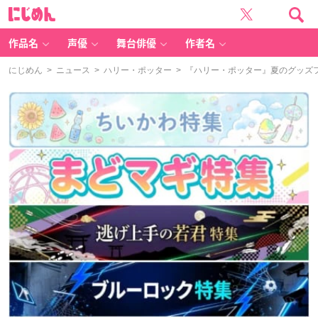
に
じ
め
ん
作品名
声優
舞台俳優
作者名
にじめん
>
ニュース
>
ハリー・ポッター
> 『ハリー・ポッター』夏のグッズ