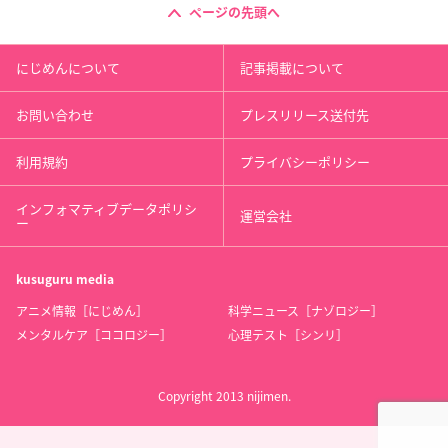
ページの先頭へ
にじめんについて
記事掲載について
お問い合わせ
プレスリリース送付先
利用規約
プライバシーポリシー
インフォマティブデータポリシ
運営会社
ー
kusuguru
media
アニメ情報［にじめん］
科学ニュース［ナゾロジー］
メンタルケア［ココロジー］
心理テスト［シンリ］
Copyright 2013 nijimen.