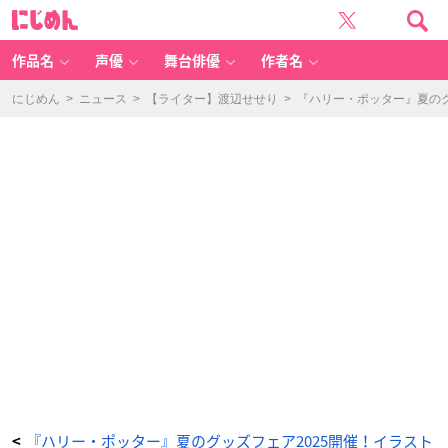
「『ハ
に
リ
じ
ー・
め
ポ
ん
ッ
タ
作品名
声優
舞台俳優
作者名
ー』
夏
の
グ
にじめん
>
ニュース
>
【ライター】渡辺せせり
>
『ハリー・ポッター』夏の
ッ
ズ
フ
ェ
ア
2
0
2
5」
セ
ブ
ル
ス・
ス
ネ
イ
プ
チ
ャ
ー
ム
コ
レ
ク
シ
ョ
ン
-
ア
ニ
メ
情
報
サ
『ハリー・ポッター』夏のグッズフェア2025開催！イラスト
<
イ