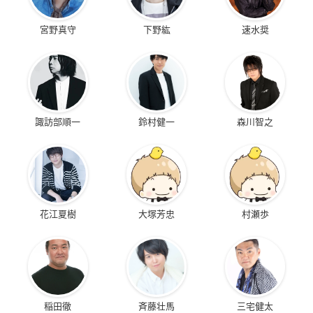
宮野真守
下野紘
速水奨
諏訪部順一
鈴村健一
森川智之
花江夏樹
大塚芳忠
村瀬歩
稲田徹
斉藤壮馬
三宅健太