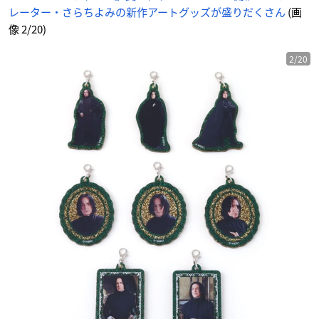
ト
レーター・さらちよみの新作アートグッズが盛りだくさん
(画
に
じ
め
像 2/20)
ん
2/20