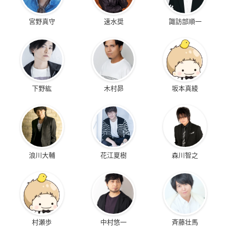
宮野真守
速水奨
諏訪部順一
下野紘
木村昴
坂本真綾
浪川大輔
花江夏樹
森川智之
村瀬歩
中村悠一
斉藤壮馬