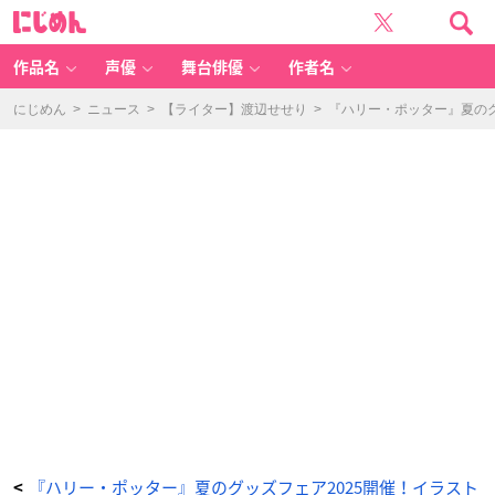
「『ハ
に
リ
じ
ー・
め
ポ
ん
ッ
タ
作品名
声優
舞台俳優
作者名
ー』
夏
の
グ
にじめん
>
ニュース
>
【ライター】渡辺せせり
>
『ハリー・ポッター』夏の
ッ
ズ
フ
ェ
ア
2
0
2
5」
ヘ
ア
ク
リ
ッ
プ
-
ア
ニ
メ
情
報
サ
イ
ト
に
じ
め
ん
『ハリー・ポッター』夏のグッズフェア2025開催！イラスト
<