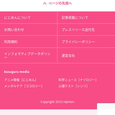
ページの先頭へ
にじめんについて
記事掲載について
お問い合わせ
プレスリリース送付先
利用規約
プライバシーポリシー
インフォマティブデータポリシ
運営会社
ー
kusuguru
media
アニメ情報［にじめん］
科学ニュース［ナゾロジー］
メンタルケア［ココロジー］
心理テスト［シンリ］
Copyright 2013 nijimen.