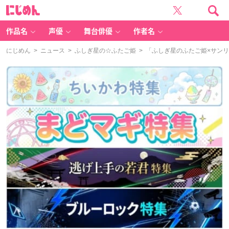
に
じ
め
ん
作品名
声優
舞台俳優
作者名
にじめん
>
ニュース
>
ふしぎ星の☆ふたご姫
> 「ふしぎ星のふたご姫×サンリ