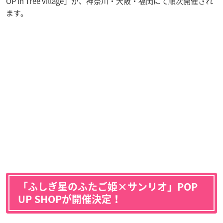
OP in Tree village」が、神奈川・大阪・福岡にて順次開催され
ます。
「ふしぎ星のふたご姫×サンリオ」POP
UP SHOPが開催決定！