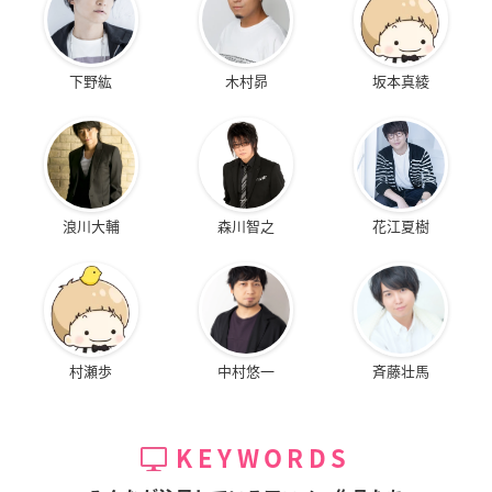
下野紘
木村昴
坂本真綾
浪川大輔
森川智之
花江夏樹
村瀬歩
中村悠一
斉藤壮馬
KEYWORDS