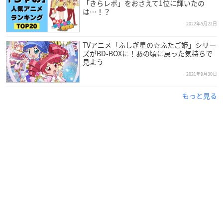
「きらレボ」をおさえて1位に輝いたの
は…！？
2022年5月22日
TVアニメ「ふしぎ星の☆ふたご姫」シリー
ズがBD-BOXに！あの頃に戻った気持ちで
見よう
2021年9月30日
もっと見る