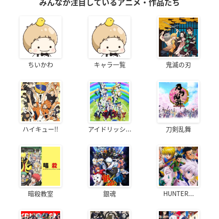
みんなが注目しているアニメ・作品たち
ちいかわ
キャラ一覧
鬼滅の刃
ハイキュー!!
アイドリッシ...
刀剣乱舞
暗殺教室
銀魂
HUNTER...