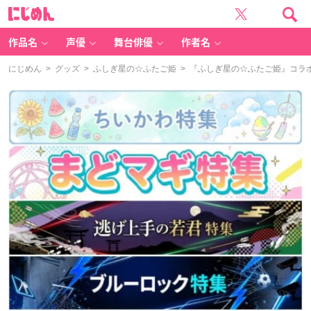
に
じ
め
ん
作品名
声優
舞台俳優
作者名
にじめん
>
グッズ
>
ふしぎ星の☆ふたご姫
> 『ふしぎ星の☆ふたご姫』コラ