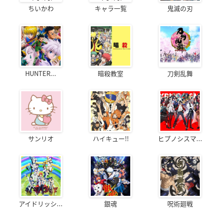
ちいかわ
キャラ一覧
鬼滅の刃
HUNTER...
暗殺教室
刀剣乱舞
サンリオ
ハイキュー!!
ヒプノシスマ...
アイドリッシ...
銀魂
呪術廻戦