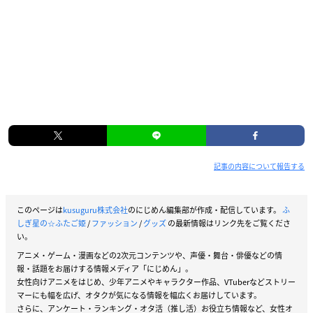
記事の内容について報告する
このページは
kusuguru株式会社
のにじめん編集部が作成・配信しています。
ふ
しぎ星の☆ふたご姫
/
ファッション
/
グッズ
の最新情報はリンク先をご覧くださ
い。
アニメ・ゲーム・漫画などの2次元コンテンツや、声優・舞台・俳優などの情
報・話題をお届けする情報メディア「にじめん」。
女性向けアニメをはじめ、少年アニメやキャラクター作品、VTuberなどストリー
マーにも幅を広げ、オタクが気になる情報を幅広くお届けしています。
さらに、アンケート・ランキング・オタ活（推し活）お役立ち情報など、女性オ