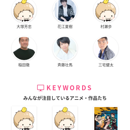
大塚芳忠
花江夏樹
村瀬歩
稲田徹
斉藤壮馬
三宅健太
KEYWORDS
みんなが注目しているアニメ・作品たち