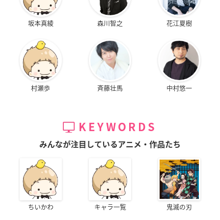
坂本真綾
森川智之
花江夏樹
村瀬歩
斉藤壮馬
中村悠一
KEYWORDS
みんなが注目しているアニメ・作品たち
ちいかわ
キャラ一覧
鬼滅の刃