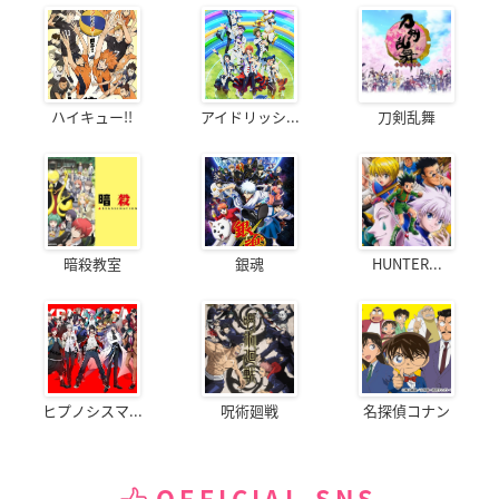
ハイキュー!!
アイドリッシ...
刀剣乱舞
暗殺教室
銀魂
HUNTER...
ヒプノシスマ...
呪術廻戦
名探偵コナン