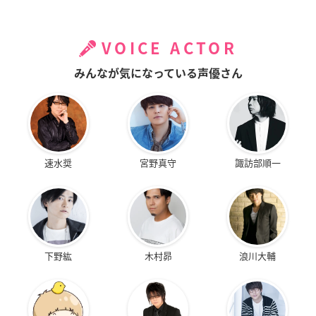
VOICE ACTOR
みんなが気になっている声優さん
速水奨
宮野真守
諏訪部順一
下野紘
木村昴
浪川大輔