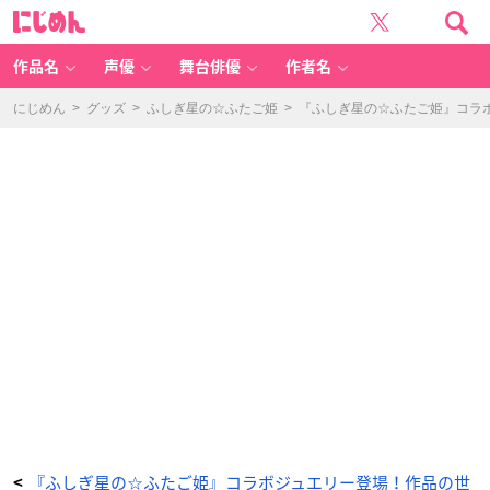
ア
に
ニ
じ
メ
め
『ふ
ん
し
ぎ
作品名
声優
舞台俳優
作者名
星
の
☆
ふ
にじめん
>
グッズ
>
ふしぎ星の☆ふたご姫
>
『ふしぎ星の☆ふたご姫』コラ
た
ご
姫』
天
然
石
リ
ン
グ
フ
ァ
イ
ン
-
ア
ニ
メ
情
報
サ
イ
ト
に
じ
め
ん
『ふしぎ星の☆ふたご姫』コラボジュエリー登場！作品の世
<