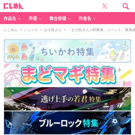
に
じ
め
ん
作品名
声優
舞台俳優
作者名
にじめん
>
ニュース
>
おそ松さん
> 「おそ松さん×JR東海」イベント「東海