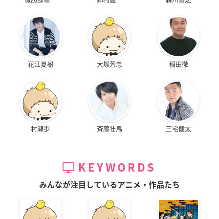
花江夏樹
大塚芳忠
稲田徹
村瀬歩
斉藤壮馬
三宅健太
KEYWORDS
みんなが注目しているアニメ・作品たち