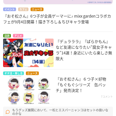
イベント
カフェ
ニュース
『おそ松さん』6つ子が全員ゲーマーに♪ mixx gardenコラボカ
フェが9月4日開幕！描き下ろし＆ちびキャラ登場
話題
アニメ
『デュラララ』『ばらかもん』
など友達になりたい“腐女子キャ
ラ”14選！身近にいたら楽しさ無
限大
オタ活・推し活
ニュース
『おそ松さん』６つ子×好物
「もぐもぐシリーズ 缶バッ
チ」発売決定！
7コメント
もうグッズ展開において、一松とエスパーニャンコはセットの扱いな
のかな