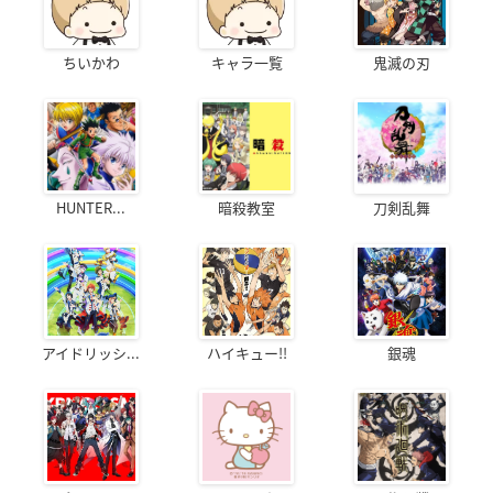
ちいかわ
キャラ一覧
鬼滅の刃
HUNTER...
暗殺教室
刀剣乱舞
アイドリッシ...
ハイキュー!!
銀魂