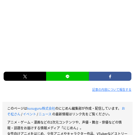
記事の内容について報告する
このページは
kusuguru株式会社
のにじめん編集部が作成・配信しています。
お
そ松さん
/
イベント
/
ニュース
の最新情報はリンク先をご覧ください。
アニメ・ゲーム・漫画などの2次元コンテンツや、声優・舞台・俳優などの情
報・話題をお届けする情報メディア「にじめん」。
女性向けアニメをはじめ、少年アニメやキャラクター作品、VTuberなどストリー