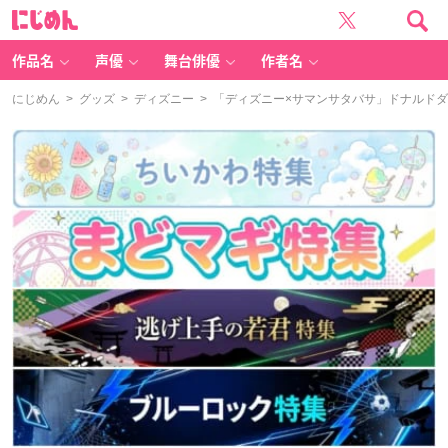
に
じ
め
ん
作品名
声優
舞台俳優
作者名
にじめん
>
グッズ
>
ディズニー
> 「ディズニー×サマンサタバサ」ドナルド