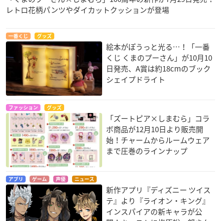
レトロ花柄パンツやダイカットクッションが登場
一番くじ
グッズ
絵本がぽうっと光る…！「一番
くじ くまのプーさん」が10月10
日発売、A賞は約18cmのブック
シェイプドライト
ファッション
グッズ
「ズートピア×しまむら」コラ
ボ商品が12月10日より販売開
始！チャームからルームウェア
まで圧巻のラインナップ
アプリ
ゲーム
声優
ニュース
新作アプリ『ディズニー ツイス
テ』より『ライオン・キング』
インスパイアの新キャラが公