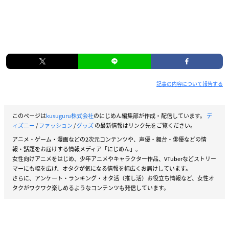
記事の内容について報告する
このページは
kusuguru株式会社
のにじめん編集部が作成・配信しています。
デ
ィズニー
/
ファッション
/
グッズ
の最新情報はリンク先をご覧ください。
アニメ・ゲーム・漫画などの2次元コンテンツや、声優・舞台・俳優などの情
報・話題をお届けする情報メディア「にじめん」。
女性向けアニメをはじめ、少年アニメやキャラクター作品、VTuberなどストリー
マーにも幅を広げ、オタクが気になる情報を幅広くお届けしています。
さらに、アンケート・ランキング・オタ活（推し活）お役立ち情報など、女性オ
タクがワクワク楽しめるようなコンテンツも発信しています。