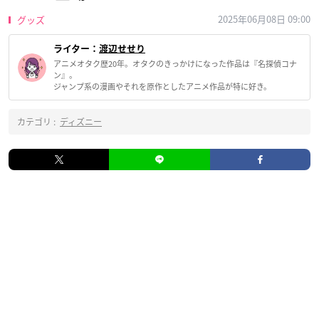
2025年06月08日 09:00
グッズ
ライター：
渡辺せせり
アニメオタク歴20年。オタクのきっかけになった作品は『名探偵コナ
ン』。
ジャンプ系の漫画やそれを原作としたアニメ作品が特に好き。
カテゴリ :
ディズニー