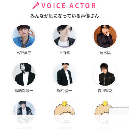
VOICE ACTOR
みんなが気になっている声優さん
宮野真守
下野紘
速水奨
諏訪部順一
鈴村健一
森川智之
花江夏樹
大塚芳忠
村瀬歩