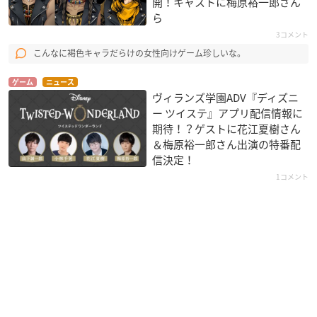
開！キャストに梅原裕一郎さん
ら
3コメント
こんなに褐色キャラだらけの女性向けゲーム珍しいな。
ゲーム
ニュース
ヴィランズ学園ADV『ディズニ
ー ツイステ』アプリ配信情報に
期待！？ゲストに花江夏樹さん
＆梅原裕一郎さん出演の特番配
信決定！
1コメント