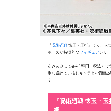
『
呪術廻戦
懐玉・玉折』より、人
ポーズが特徴的な
フィギュア
シリー
あみあみにて各4,180円（税込）
別な設計で、推しキャラとの距離感
す。
『呪術廻戦 懐玉・
細