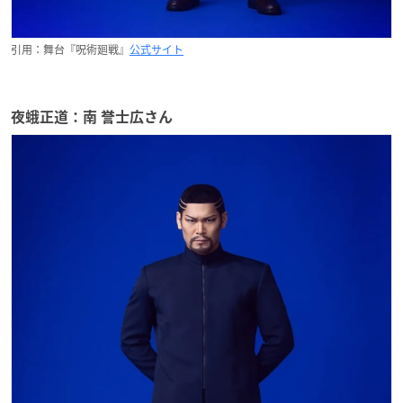
引用：舞台『呪術廻戦』
公式サイト
夜蛾正道：南 誉士広さん