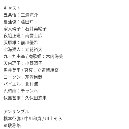
キャスト
五条悟：三浦涼介
夏油傑：藤田玲
家入硝子：石井美絵子
夜蛾正道：南誉士広
灰原雄：前川優希
七海建人：立花裕大
九十九由基 / 庵歌姫：木内海美
天内理子：小野晴子
黒井美里 / 冥冥：立道梨緒奈
コークン：芹沢尚哉
バイエル：北村海
孔時雨：チャンヘ
伏黒甚爾：久保田悠来
アンサンブル
橋本征弥 / 中川和貴 / 川上そら
※敬称略