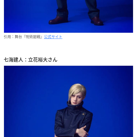
引用：舞台『呪術廻戦』
公式サイト
七海建人：立花裕大さん