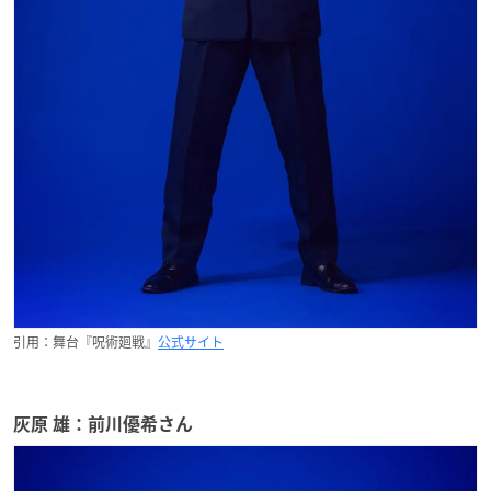
引用：舞台『呪術廻戦』
公式サイト
灰原 雄：前川優希さん