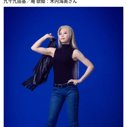
九十九由基／庵 歌姫：木内海美さん