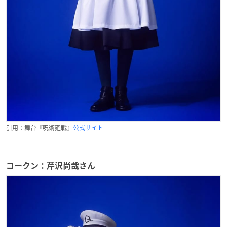
引用：舞台『呪術廻戦』
公式サイト
コークン：芹沢尚哉さん