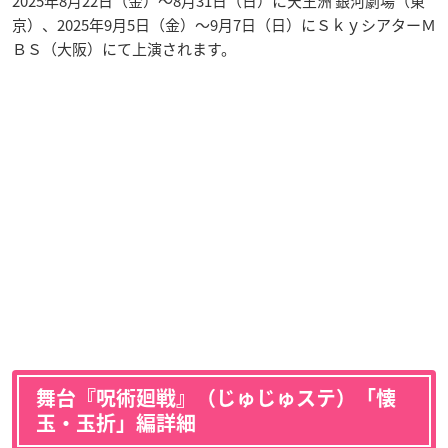
2025年8月22日（金）～8月31日（日）に天王洲 銀河劇場（東
京）、2025年9月5日（金）～9月7日（日）にＳｋｙシアターＭ
ＢＳ（大阪）にて上演されます。
舞台『呪術廻戦』（じゅじゅステ）「懐
玉・玉折」編詳細