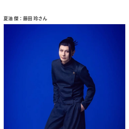
夏油 傑：藤田 玲さん