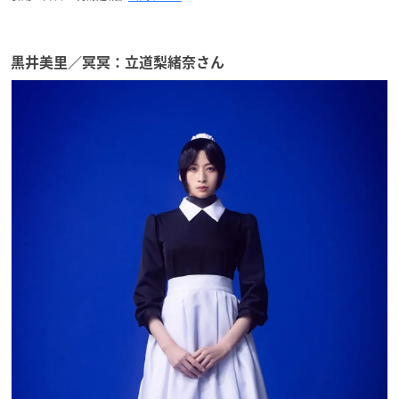
黒井美里／冥冥：立道梨緒奈さん