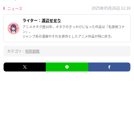
2025年05月26日 11:16
ニュース
ライター：
渡辺せせり
アニメオタク歴20年。オタクのきっかけになった作品は『名探偵コナ
ン』。
ジャンプ系の漫画やそれを原作としたアニメ作品が特に好き。
カテゴリ :
呪術廻戦