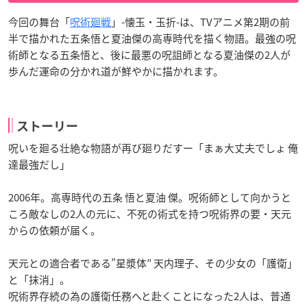
今回の舞台「
呪術廻戦
」-懐玉・玉折-は、TVアニメ第2期の前
半で描かれた五条悟と夏油傑の高専時代を描く物語。最強の呪
術師となる五条悟と、後に最悪の呪詛師となる夏油傑の2人が
歩んだ運命の分かれ道が鮮やかに描かれます。
ストーリー
呪いを廻る壮絶な物語が再び廻りだすー「まぁ大丈夫でしょ 俺
達最強だし」
2006年。高専時代の五条 悟と夏油 傑。呪術師として向かうと
ころ敵なしの2人の元に、不死の術式を持つ呪術界の要・天元
からの依頼が届く。
天元との適合者である”星漿体” 天内理子、その少女の「護衛」
と「抹消」。
呪術界存続の為の護衛任務へと赴くことになった2人は、普通