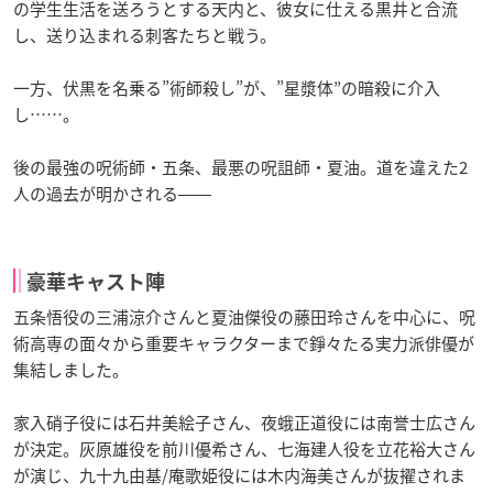
の学生生活を送ろうとする天内と、彼女に仕える黒井と合流
し、送り込まれる刺客たちと戦う。
一方、伏黒を名乗る”術師殺し”が、”星漿体”の暗殺に介入
し……。
後の最強の呪術師・五条、最悪の呪詛師・夏油。道を違えた2
人の過去が明かされる――
豪華キャスト陣
五条悟役の三浦涼介さんと夏油傑役の藤田玲さんを中心に、呪
術高専の面々から重要キャラクターまで錚々たる実力派俳優が
集結しました。
家入硝子役には石井美絵子さん、夜蛾正道役には南誉士広さん
が決定。灰原雄役を前川優希さん、七海建人役を立花裕大さん
が演じ、九十九由基/庵歌姫役には木内海美さんが抜擢されま