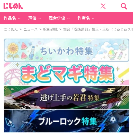
に
じ
め
ん
作品名
声優
舞台俳優
作者名
にじめん
>
ニュース
>
呪術廻戦
> 舞台『呪術廻戦』懐玉・玉折（じゅじゅス