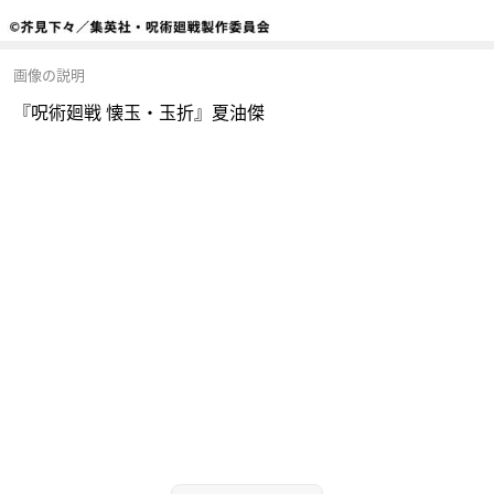
画像の説明
『呪術廻戦 懐玉・玉折』夏油傑