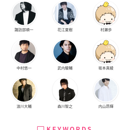
諏訪部順一
花江夏樹
村瀬歩
中村悠一
武内駿輔
坂本真綾
浪川大輔
森川智之
内山昂輝
KEYWORDS