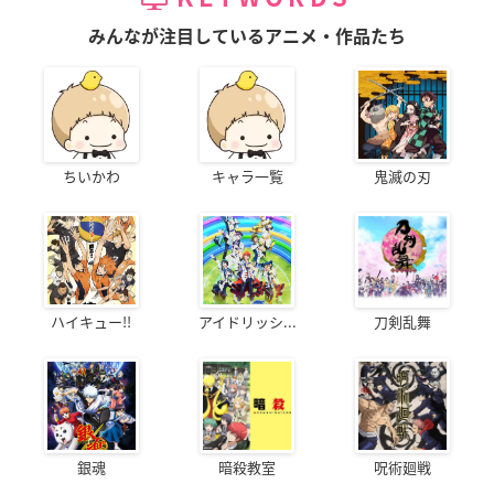
みんなが注目しているアニメ・作品たち
ちいかわ
キャラ一覧
鬼滅の刃
ハイキュー!!
アイドリッシ...
刀剣乱舞
銀魂
暗殺教室
呪術廻戦