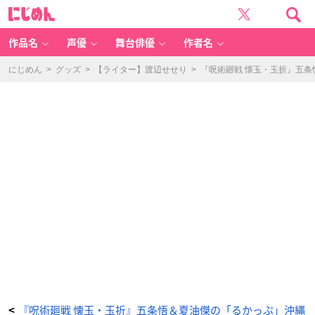
『呪
に
術
じ
廻
め
戦
ん
懐
玉・
作品名
声優
舞台俳優
作者名
玉
折』
夏
油
にじめん
>
グッズ
>
【ライター】渡辺せせり
>
『呪術廻戦 懐玉・玉折』五
傑
-
ア
ニ
メ
情
報
サ
イ
ト
に
じ
め
ん
『呪術廻戦 懐玉・玉折』五条悟＆夏油傑の「るかっぷ」沖縄
<