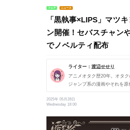
フェア
ニュース
「黒執事×LIPS」マ
ン開催！セバスチャン
でノベルティ配布
ライター：
渡辺せせり
アニメオタク歴20年。オタ
ジャンプ系の漫画やそれを原
2025年 05月28日
Wednesday 18:00