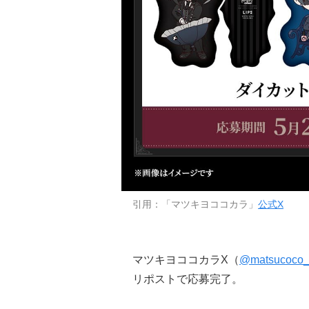
引用：「マツキヨココカラ」
公式X
マツキヨココカラX（
@matsucoco_
リポストで応募完了。