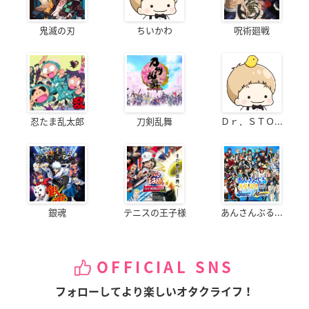
鬼滅の刃
ちいかわ
呪術廻戦
忍たま乱太郎
刀剣乱舞
Ｄｒ．ＳＴＯ...
銀魂
テニスの王子様
あんさんぶる...
OFFICIAL SNS
フォローしてより楽しいオタクライフ！