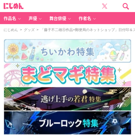
に
じ
め
ん
作品名
声優
舞台俳優
作者名
にじめん
>
グッズ
> 「藤子不二雄Ⓐ作品×郵便局のネットショップ」日付印＆