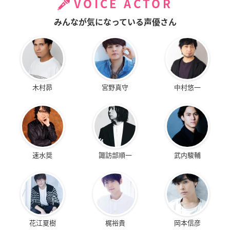
VOICE ACTOR
みんなが気になっている声優さん
木村昴
宮野真守
中村悠一
速水奨
諏訪部順一
武内駿輔
花江夏樹
梶裕貴
岡本信彦