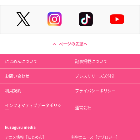
ページの先頭へ
にじめんについて
記事掲載について
お問い合わせ
プレスリリース送付先
利用規約
プライバシーポリシー
インフォマティブデータポリシ
運営会社
ー
kusuguru
media
アニメ情報［にじめん］
科学ニュース［ナゾロジー］