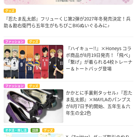
グッズ
『忍たま乱太郎』フリューくじ第2弾が2027年冬発売決定！兵
助＆勘右衛門ら五年生がもちぴこBIGぬいぐるみに♪
ファッション
グッズ
『ハイキュー!!』×Honeys コラ
ボ商品が8月19日発売！「飛べ」
「繋げ」が着られる4校トレーナ
ー＆トートバッグ登場
ファッション
グッズ
かかとに手裏剣タッセル♪『忍た
ま乱太郎』×MAYLAのパンプス
が8月7日予約開始、五年生＆六
年生の全2色
オタ活・推し活
話題
グッズ