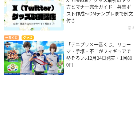
X（Twitter）グッズ取引のやり
方とマナー完全ガイド 募集ポ
スト作成〜DMテンプレまで例文
付き
5
一番くじ
グッズ
「テニプリ×一番くじ」リョー
マ・手塚・不二がフィギュアで
勢ぞろい♪12月24日発売・1回80
0円