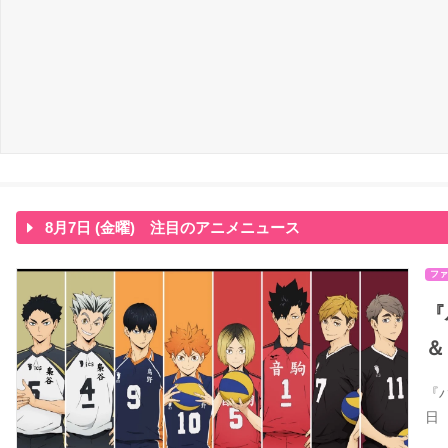
8月7日 (金曜) 注目のアニメニュース
ファ
『
＆
『
日