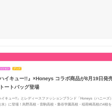
ッション
グッズ
ハイキュー!!』×Honeys コラボ商品が8月19
トートバッグ登場
ハイキュー!!』とレディースファッションブランド「Honeys（ハニーズ）
（水）に登場！烏野高校・音駒高校・梟谷学園高校・稲荷崎高校の4校