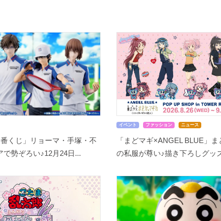
イベント
ファッション
ニュース
一番くじ」リョーマ・手塚・不
「まどマギ×ANGEL BLUE」
勢ぞろい♪12月24日...
の私服が尊い♪描き下ろしグッズ.