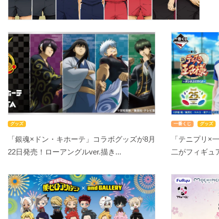
グッズ
一番くじ
グッズ
「銀魂×ドン・キホーテ」コラボグッズが8月
「テニプリ×
22日発売！ローアングルver.描き...
二がフィギュアで