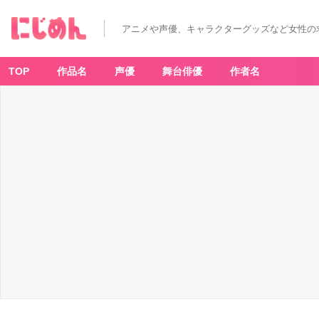
「真・
侍
伝
アニメや声優、キャラクターグッズなど女性の
Y
AI
B
A
C
TOP
作品名
声優
舞台俳優
作者名
A
F
E」
雷
神
剣
ソ
ー
ダ
-
ア
ニ
メ
情
報
サ
イ
ト
に
じ
め
ん