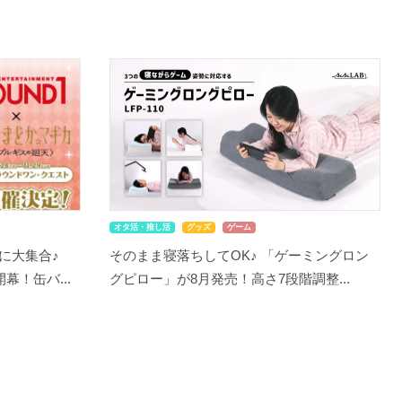
オタ活・推し活
グッズ
ゲーム
に大集合♪
そのまま寝落ちしてOK♪ 「ゲーミングロン
幕！缶バ...
グピロー」が8月発売！高さ7段階調整...