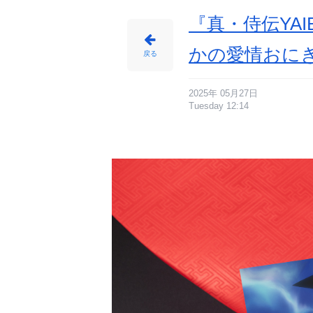
『真・侍伝YA
かの愛情おに
戻る
2025年 05月27日
Tuesday 12:14