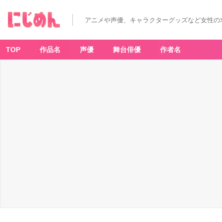
「真・
侍
伝
アニメや声優、キャラクターグッズなど女性の
Y
AI
B
A
C
TOP
作品名
声優
舞台俳優
作者名
A
F
E」
刃
の
雷
神
剣
パ
ン
ケ
ー
キ
-
ア
ニ
メ
情
報
サ
イ
ト
に
じ
め
ん