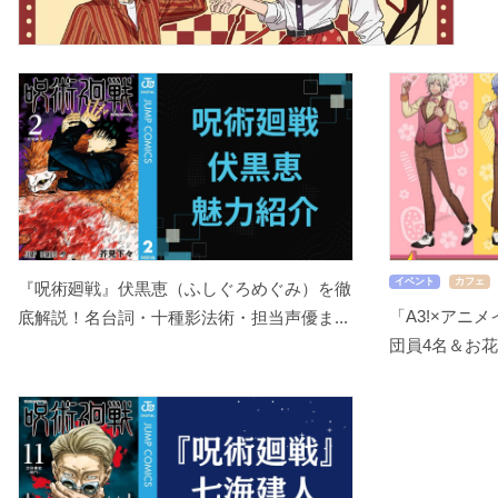
イベント
カフェ
『呪術廻戦』伏黒恵（ふしぐろめぐみ）を徹
「A3!×アニ
底解説！名台詞・十種影法術・担当声優ま...
団員4名＆お花