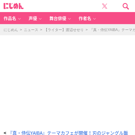
「真・
に
侍
じ
伝
め
Y
ん
AI
B
作品名
声優
舞台俳優
作者名
A
C
A
F
にじめん
>
ニュース
>
【ライター】渡辺せせり
>
『真・侍伝YAIBA』テー
E」
ア
ク
リ
ル
チ
ャ
ー
ム
-
ア
ニ
メ
情
報
サ
イ
ト
に
じ
め
ん
『真・侍伝YAIBA』テーマカフェが開催！刃のジャングル飯
<