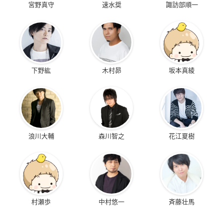
宮野真守
速水奨
諏訪部順一
下野紘
木村昴
坂本真綾
浪川大輔
森川智之
花江夏樹
村瀬歩
中村悠一
斉藤壮馬