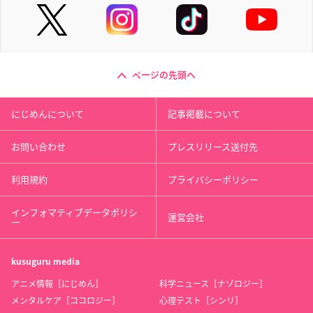
ページの先頭へ
にじめんについて
記事掲載について
お問い合わせ
プレスリリース送付先
利用規約
プライバシーポリシー
インフォマティブデータポリシ
運営会社
ー
kusuguru
media
アニメ情報［にじめん］
科学ニュース［ナゾロジー］
メンタルケア［ココロジー］
心理テスト［シンリ］