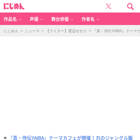
「真・
に
侍
じ
伝
め
Y
ん
AI
B
作品名
声優
舞台俳優
作者名
A
C
A
F
にじめん
>
ニュース
>
【ライター】渡辺せせり
>
『真・侍伝YAIBA』テー
E」
特
典
-
ア
ニ
メ
情
報
サ
イ
ト
に
じ
め
ん
『真・侍伝YAIBA』テーマカフェが開催！刃のジャングル飯
<