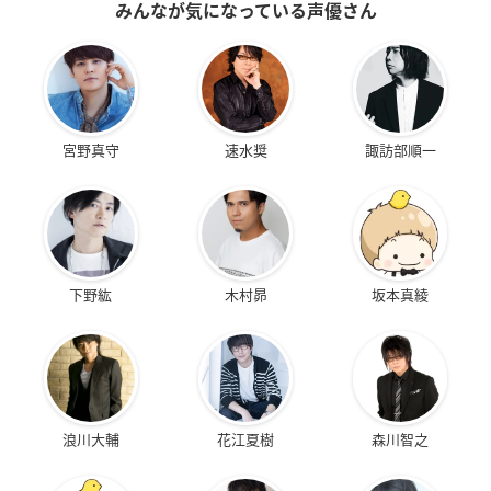
みんなが気になっている声優さん
宮野真守
速水奨
諏訪部順一
下野紘
木村昴
坂本真綾
浪川大輔
花江夏樹
森川智之