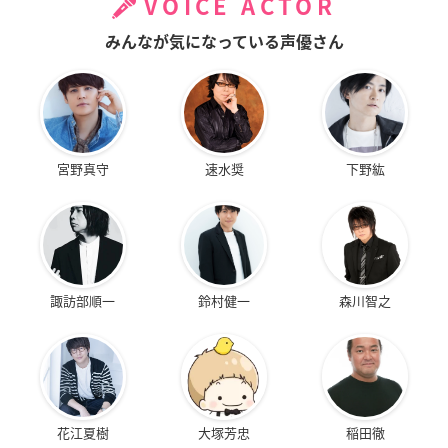
VOICE ACTOR
みんなが気になっている声優さん
宮野真守
速水奨
下野紘
諏訪部順一
鈴村健一
森川智之
花江夏樹
大塚芳忠
稲田徹