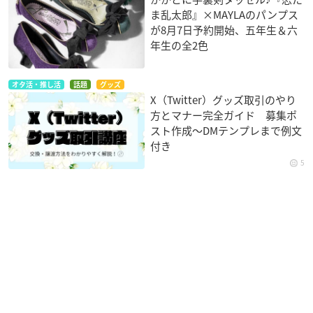
ま乱太郎』×MAYLAのパンプス
が8月7日予約開始、五年生＆六
年生の全2色
オタ活・推し活
話題
グッズ
X（Twitter）グッズ取引のやり
方とマナー完全ガイド 募集ポ
スト作成〜DMテンプレまで例文
付き
5