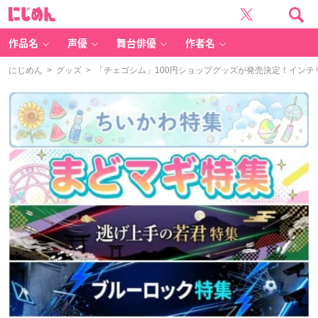
に
じ
め
ん
作品名
声優
舞台俳優
作者名
にじめん
>
グッズ
> 「チェゴシム」100円ショップグッズが発売決定！インテ