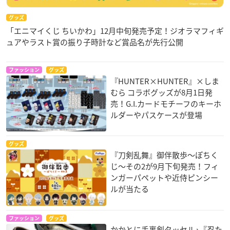
グッズ
「エニマイくじ ちいかわ」12月中旬発売予定！ジオラマフィギ
ュアやラスト賞の振り子時計など賞品名が先行公開
ファッション
グッズ
『HUNTER×HUNTER』×しま
むら コラボグッズが8月1日発
売！G.I.カードモチーフのキーホ
ルダーやパスケースが登場
グッズ
『刀剣乱舞』御伴散歩～ぽちく
じ～その2が9月下旬発売！フィ
ンガーパペットや近侍ピンシー
ルが当たる
ファッション
グッズ
かかとに手裏剣タッセル♪『忍た