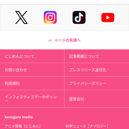
ページの先頭へ
にじめんについて
記事掲載について
お問い合わせ
プレスリリース送付先
利用規約
プライバシーポリシー
インフォマティブデータポリシ
運営会社
ー
kusuguru
media
アニメ情報［にじめん］
科学ニュース［ナゾロジー］