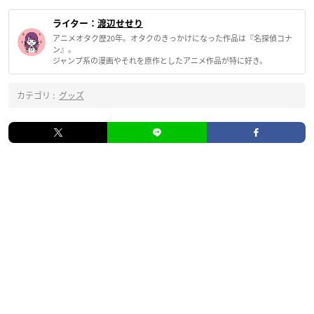
ライター：
渡辺せせり
アニメオタク歴20年。オタクのきっかけになった作品は『名探偵コナ
ン』。
ジャンプ系の漫画やそれを原作としたアニメ作品が特に好き。
カテゴリ :
グッズ