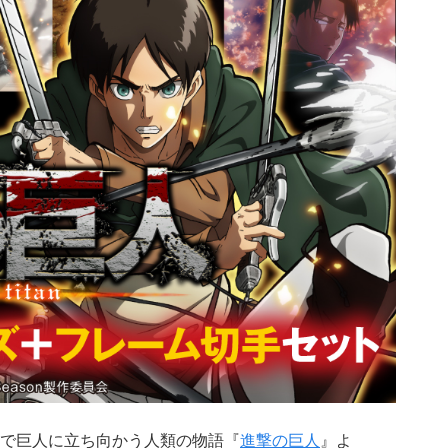
で巨人に立ち向かう人類の物語『
進撃の巨人
』よ