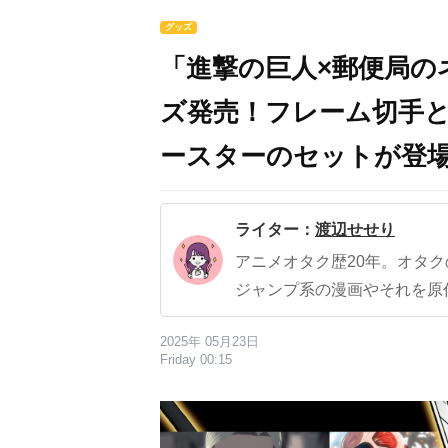
グッズ
「進撃の巨人×郵便局
ズ発売！フレーム切手
ースターのセットが登
ライター：
渡辺せせり
アニメオタク歴20年。オタ
ジャンプ系の漫画やそれを原
2025年 05月23日
Friday 00:15