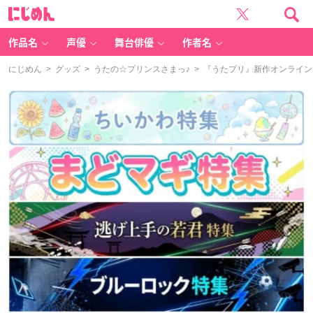
に
じ
め
ん
作品名
声優
舞台俳優
作者名
にじめん
>
グッズ
>
うたの☆プリンスさまっ♪
> 『うたプリ』新作オンラインくじ