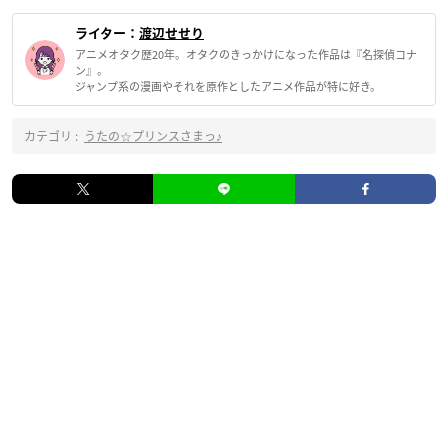
ライター：
渡辺せせり
アニメオタク歴20年。オタクのきっかけになった作品は『名探偵コナ
ン』。
ジャンプ系の漫画やそれを原作としたアニメ作品が特に好き。
カテゴリ :
うたの☆プリンスさまっ♪