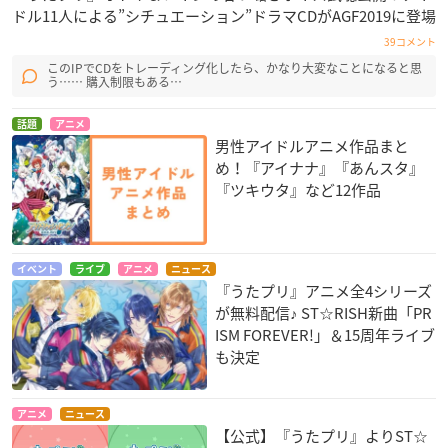
ドル11人による”シチュエーション”ドラマCDがAGF2019に登場
39コメント
このIPでCDをトレーディング化したら、かなり大変なことになると思
う…… 購入制限もある…
話題
アニメ
男性アイドルアニメ作品まと
め！『アイナナ』『あんスタ』
『ツキウタ』など12作品
イベント
ライブ
アニメ
ニュース
『うたプリ』アニメ全4シリーズ
が無料配信♪ ST☆RISH新曲「PR
ISM FOREVER!」＆15周年ライブ
も決定
アニメ
ニュース
【公式】『うたプリ』よりST☆