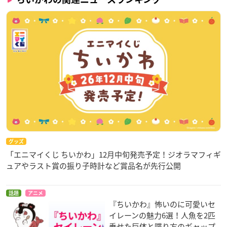
グッズ
「エニマイくじ ちいかわ」12月中旬発売予定！ジオラマフィギ
ュアやラスト賞の振り子時計など賞品名が先行公開
話題
アニメ
『ちいかわ』怖いのに可愛いセ
イレーンの魅力6選！人魚を2匹
乗せた巨体と喋り方のギャップ