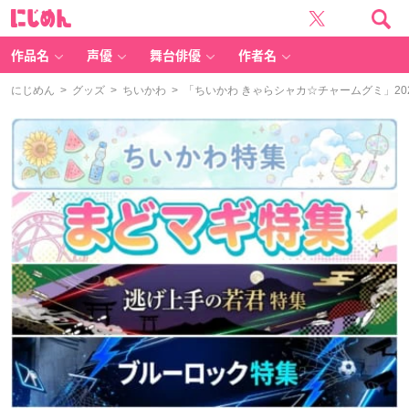
に
じ
め
ん
作品名
声優
舞台俳優
作者名
にじめん
>
グッズ
>
ちいかわ
> 「ちいかわ きゃらシャカ☆チャームグミ」2