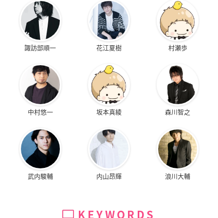
諏訪部順一
花江夏樹
村瀬歩
中村悠一
坂本真綾
森川智之
武内駿輔
内山昂輝
浪川大輔
KEYWORDS