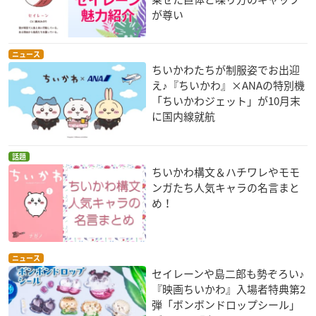
が尊い
ニュース
ちいかわたちが制服姿でお出迎
え♪『ちいかわ』×ANAの特別機
「ちいかわジェット」が10月末
に国内線就航
話題
ちいかわ構文＆ハチワレやモモ
ンガたち人気キャラの名言まと
め！
ニュース
セイレーンや島二郎も勢ぞろい♪
『映画ちいかわ』入場者特典第2
弾「ボンボンドロップシール」