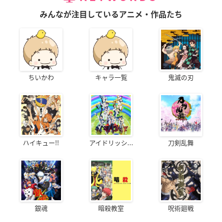
みんなが注目しているアニメ・作品たち
ちいかわ
キャラ一覧
鬼滅の刃
ハイキュー!!
アイドリッシ...
刀剣乱舞
銀魂
暗殺教室
呪術廻戦