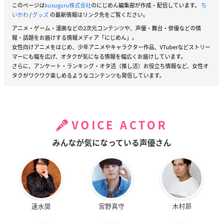
このページは
kusuguru株式会社
のにじめん編集部が作成・配信しています。
ち
いかわ
/
グッズ
の最新情報はリンク先をご覧ください。
アニメ・ゲーム・漫画などの2次元コンテンツや、声優・舞台・俳優などの情
報・話題をお届けする情報メディア「にじめん」。
女性向けアニメをはじめ、少年アニメやキャラクター作品、VTuberなどストリー
マーにも幅を広げ、オタクが気になる情報を幅広くお届けしています。
さらに、アンケート・ランキング・オタ活（推し活）お役立ち情報など、女性オ
タクがワクワク楽しめるようなコンテンツも発信しています。
VOICE ACTOR
みんなが気になっている声優さん
速水奨
宮野真守
木村昴