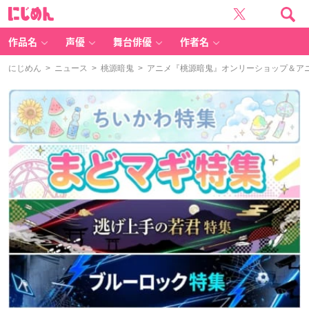
に
じ
め
ん
作品名
声優
舞台俳優
作者名
にじめん
>
ニュース
>
桃源暗鬼
> アニメ『桃源暗鬼』オンリーショップ＆ア