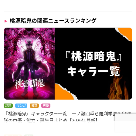
桃源暗鬼の関連ニュースランキング
話題
マンガ
書籍
声優
『桃源暗鬼』キャラクター一覧 一ノ瀬四季ら羅刹学園＆鬼國
隊の声優・能力・誕生日まとめ【2026年最新】