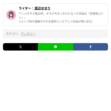
ライター：
渡辺せせり
アニメオタク歴20年。オタクのきっかけになった作品は『名探偵コナ
ン』。
ジャンプ系の漫画やそれを原作としたアニメ作品が特に好き。
カテゴリ :
ディズニー