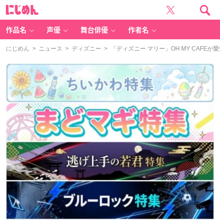
に
じ
め
ん
作品名
声優
舞台俳優
作者名
にじめん
>
ニュース
>
ディズニー
> 「ディズニー マリー」OH MY CAF