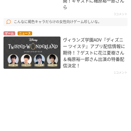
開！キャストに梅原裕一郎さん
ら
3コメント
こんなに褐色キャラだらけの女性向けゲーム珍しいな。
ゲーム
ニュース
ヴィランズ学園ADV『ディズニ
ー ツイステ』アプリ配信情報に
期待！？ゲストに花江夏樹さん
＆梅原裕一郎さん出演の特番配
信決定！
1コメント