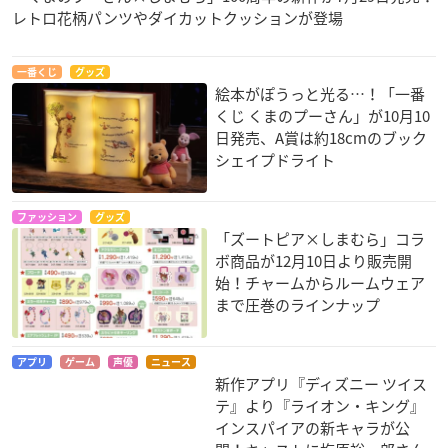
レトロ花柄パンツやダイカットクッションが登場
一番くじ
グッズ
絵本がぽうっと光る…！「一番
くじ くまのプーさん」が10月10
日発売、A賞は約18cmのブック
シェイプドライト
ファッション
グッズ
「ズートピア×しまむら」コラ
ボ商品が12月10日より販売開
始！チャームからルームウェア
まで圧巻のラインナップ
アプリ
ゲーム
声優
ニュース
新作アプリ『ディズニー ツイス
テ』より『ライオン・キング』
インスパイアの新キャラが公