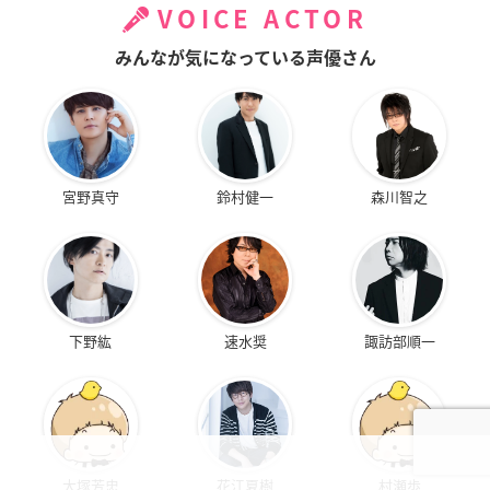
VOICE ACTOR
みんなが気になっている声優さん
宮野真守
鈴村健一
森川智之
下野紘
速水奨
諏訪部順一
大塚芳忠
花江夏樹
村瀬歩