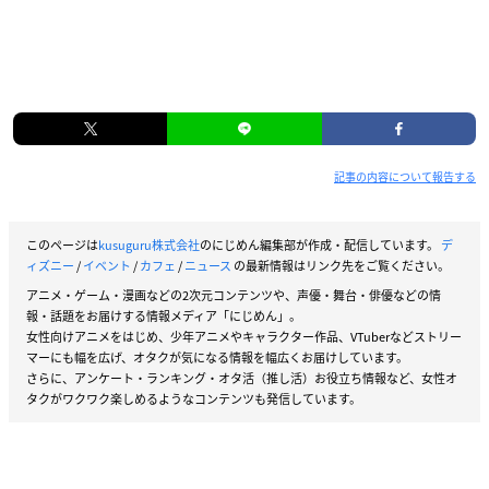
記事の内容について報告する
このページは
kusuguru株式会社
のにじめん編集部が作成・配信しています。
デ
ィズニー
/
イベント
/
カフェ
/
ニュース
の最新情報はリンク先をご覧ください。
アニメ・ゲーム・漫画などの2次元コンテンツや、声優・舞台・俳優などの情
報・話題をお届けする情報メディア「にじめん」。
女性向けアニメをはじめ、少年アニメやキャラクター作品、VTuberなどストリー
マーにも幅を広げ、オタクが気になる情報を幅広くお届けしています。
さらに、アンケート・ランキング・オタ活（推し活）お役立ち情報など、女性オ
タクがワクワク楽しめるようなコンテンツも発信しています。