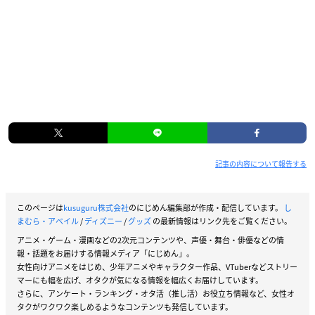
記事の内容について報告する
このページは
kusuguru株式会社
のにじめん編集部が作成・配信しています。
し
まむら・アベイル
/
ディズニー
/
グッズ
の最新情報はリンク先をご覧ください。
アニメ・ゲーム・漫画などの2次元コンテンツや、声優・舞台・俳優などの情
報・話題をお届けする情報メディア「にじめん」。
女性向けアニメをはじめ、少年アニメやキャラクター作品、VTuberなどストリー
マーにも幅を広げ、オタクが気になる情報を幅広くお届けしています。
さらに、アンケート・ランキング・オタ活（推し活）お役立ち情報など、女性オ
タクがワクワク楽しめるようなコンテンツも発信しています。