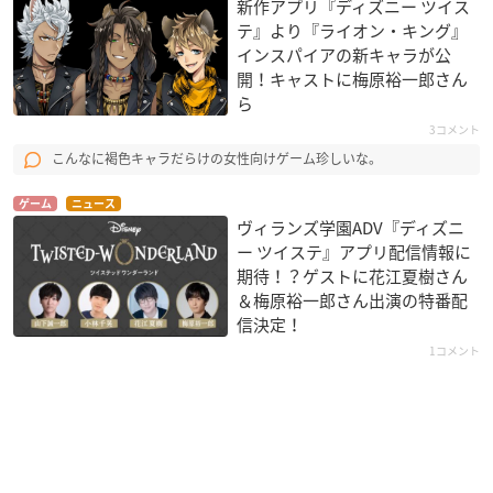
新作アプリ『ディズニー ツイス
テ』より『ライオン・キング』
インスパイアの新キャラが公
開！キャストに梅原裕一郎さん
ら
3コメント
こんなに褐色キャラだらけの女性向けゲーム珍しいな。
ゲーム
ニュース
ヴィランズ学園ADV『ディズニ
ー ツイステ』アプリ配信情報に
期待！？ゲストに花江夏樹さん
＆梅原裕一郎さん出演の特番配
信決定！
1コメント