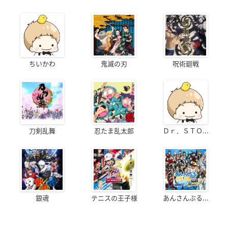
ちいかわ
鬼滅の刃
呪術廻戦
刀剣乱舞
忍たま乱太郎
Ｄｒ．ＳＴＯ...
銀魂
テニスの王子様
あんさんぶる...