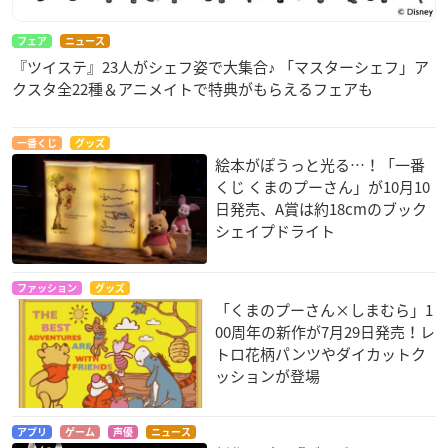
フェア
ニュース
『ツイステ』23人がシェフ姿で大集合♪ 「マスターシェフ」ア
クスタ全22種＆アニメイトで特典がもらえるフェアも
一番くじ
グッズ
絵本がぽうっと光る…！「一番
くじ くまのプーさん」が10月10
日発売、A賞は約18cmのブック
シェイプドライト
ファッション
グッズ
「くまのプーさん×しまむら」1
00周年の新作が7月29日発売！レ
トロ花柄パンツやダイカットク
ッションが登場
アプリ
ゲーム
声優
ニュース