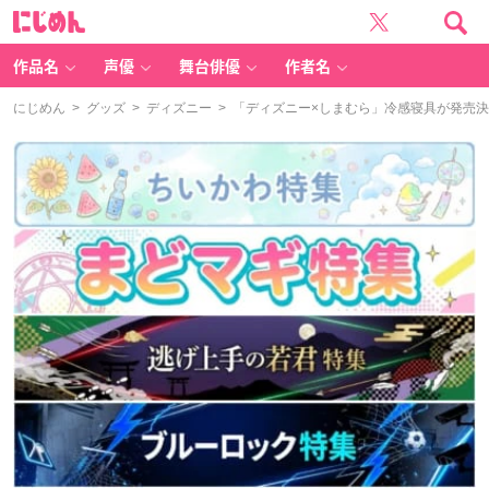
に
じ
め
ん
作品名
声優
舞台俳優
作者名
にじめん
>
グッズ
>
ディズニー
> 「ディズニー×しまむら」冷感寝具が発売