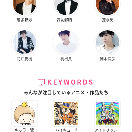
羽多野渉
諏訪部順一
速水奨
花江夏樹
梶裕貴
岡本信彦
KEYWORDS
みんなが注目しているアニメ・作品たち
キャラ一覧
ハイキュー!!
アイドリッシ...