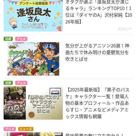
オタクが選ぶ「逢坂良太が演じ
るキャラ」ランキングTOP10！1
位は『ダイヤのA』沢村栄純【20
26年版】
2コメント
話題
アニメ
気分が上がるアニソン26選！神
曲たちで休み明けの憂鬱気分を
吹きとばせ
話題
アニメ
【2025年最新版】『黒子のバス
ケ』キャラクター一覧！登場人
物の基本プロフィール・作品あ
らすじ・アニメなどメディアミ
ックス情報も網羅
アニメ
ニュース
最凶最悪の敵に立ち向かう！