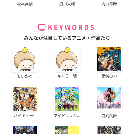
坂本真綾
浪川大輔
内山昂輝
KEYWORDS
みんなが注目しているアニメ・作品たち
ちいかわ
キャラ一覧
鬼滅の刃
ハイキュー!!
アイドリッシ...
刀剣乱舞