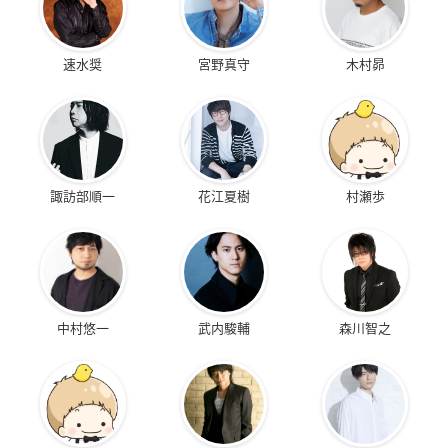
速水奨
宮野真守
木村昴
諏訪部順一
花江夏樹
村瀬歩
中村悠一
武内駿輔
森川智之