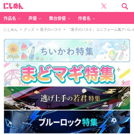
に
じ
め
ん
作品名
声優
舞台俳優
作者名
にじめん
>
グッズ
>
黒子のバスケ
> 『黒子のバスケ』ユニフォーム風アパレ