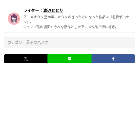
ライター：
渡辺せせり
アニメオタク歴20年。オタクのきっかけになった作品は『名探偵コナ
ン』。
ジャンプ系の漫画やそれを原作としたアニメ作品が特に好き。
カテゴリ :
黒子のバスケ