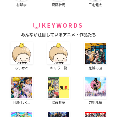
村瀬歩
斉藤壮馬
三宅健太
KEYWORDS
みんなが注目しているアニメ・作品たち
ちいかわ
キャラ一覧
鬼滅の刃
HUNTER...
暗殺教室
刀剣乱舞