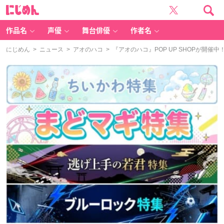
に
じ
め
ん
作品名
声優
舞台俳優
作者名
にじめん
>
ニュース
>
アオのハコ
> 『アオのハコ』POP UP SHOPが開