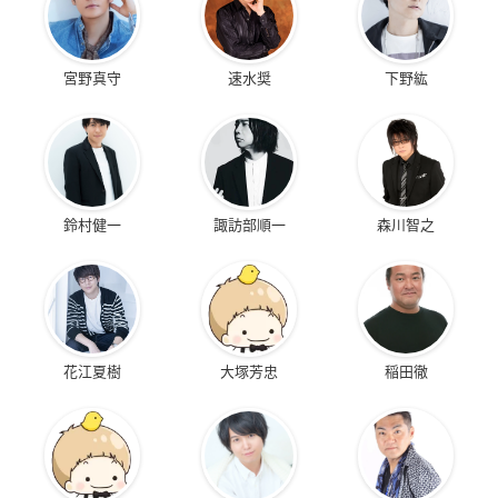
宮野真守
速水奨
下野紘
鈴村健一
諏訪部順一
森川智之
花江夏樹
大塚芳忠
稲田徹