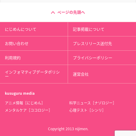
ページの先頭へ
にじめんについて
記事掲載について
お問い合わせ
プレスリリース送付先
利用規約
プライバシーポリシー
インフォマティブデータポリシ
運営会社
ー
kusuguru
media
アニメ情報［にじめん］
科学ニュース［ナゾロジー］
メンタルケア［ココロジー］
心理テスト［シンリ］
Copyright 2013 nijimen.