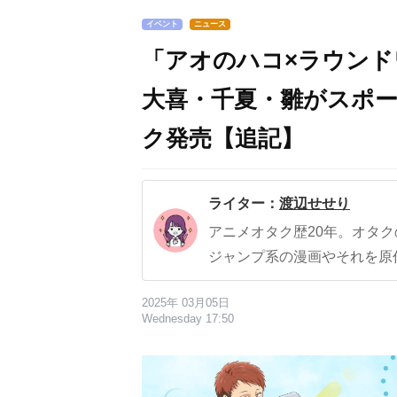
イベント
ニュース
「アオのハコ×ラウンド
大喜・千夏・雛がスポ
ク発売【追記】
ライター：
渡辺せせり
アニメオタク歴20年。オタ
ジャンプ系の漫画やそれを原
2025年 03月05日
Wednesday 17:50