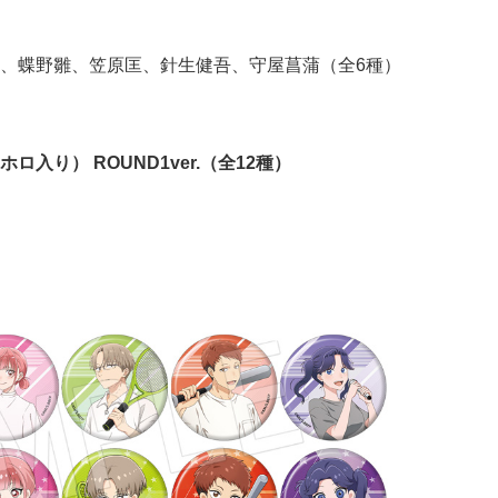
、蝶野雛、笠原匡、針生健吾、守屋菖蒲（全6種）
入り） ROUND1ver.（全12種）