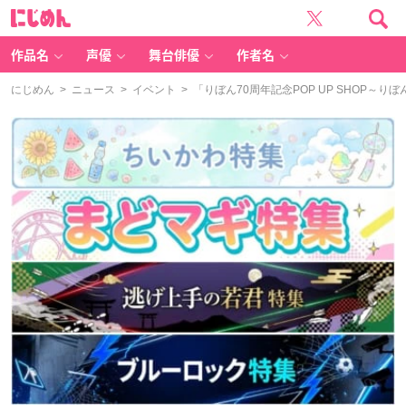
に
じ
め
ん
作品名
声優
舞台俳優
作者名
にじめん
>
ニュース
>
イベント
> 「りぼん70周年記念POP UP SHOP