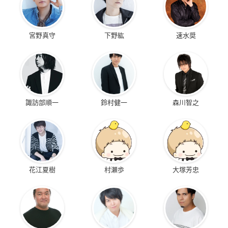
宮野真守
下野紘
速水奨
諏訪部順一
鈴村健一
森川智之
花江夏樹
村瀬歩
大塚芳忠