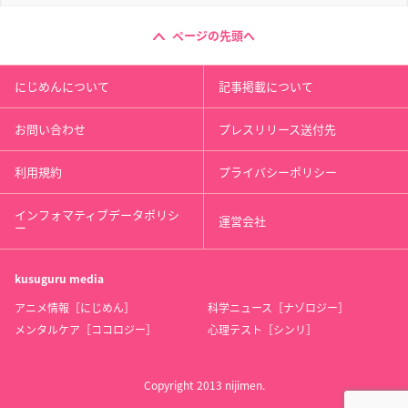
ページの先頭へ
にじめんについて
記事掲載について
お問い合わせ
プレスリリース送付先
利用規約
プライバシーポリシー
インフォマティブデータポリシ
運営会社
ー
kusuguru
media
アニメ情報［にじめん］
科学ニュース［ナゾロジー］
メンタルケア［ココロジー］
心理テスト［シンリ］
Copyright 2013 nijimen.