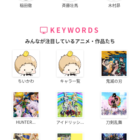
稲田徹
斉藤壮馬
木村昴
KEYWORDS
みんなが注目しているアニメ・作品たち
ちいかわ
キャラ一覧
鬼滅の刃
HUNTER...
アイドリッシ...
刀剣乱舞