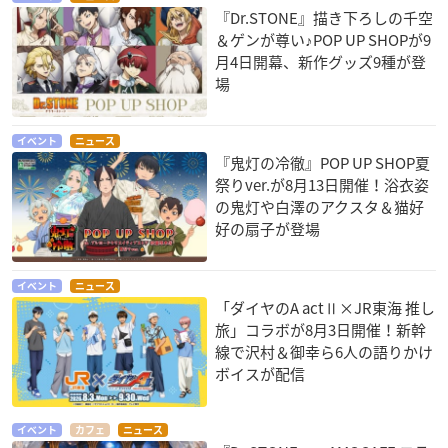
『Dr.STONE』描き下ろしの千空
＆ゲンが尊い♪POP UP SHOPが9
月4日開幕、新作グッズ9種が登
場
イベント
ニュース
『鬼灯の冷徹』POP UP SHOP夏
祭りver.が8月13日開催！浴衣姿
の鬼灯や白澤のアクスタ＆猫好
好の扇子が登場
イベント
ニュース
「ダイヤのA actⅡ×JR東海 推し
旅」コラボが8月3日開催！新幹
線で沢村＆御幸ら6人の語りかけ
ボイスが配信
イベント
カフェ
ニュース