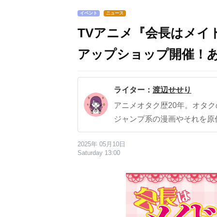
イベント
ニュース
TVアニメ『会長はメイ
アップショップ開催！
ライター：
渡辺せせり
アニメオタク歴20年。オタ
ジャンプ系の漫画やそれを原
2025年 05月10日
Saturday 13:00