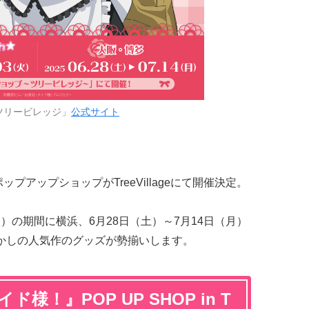
ツリービレッジ」
公式サイト
プアップショップがTreeVillageにて開催決定。
（火）の期間に横浜、6月28日（土）～7月14日（月）
かしの人気作のグッズが勢揃いします。
様！』POP UP SHOP in T