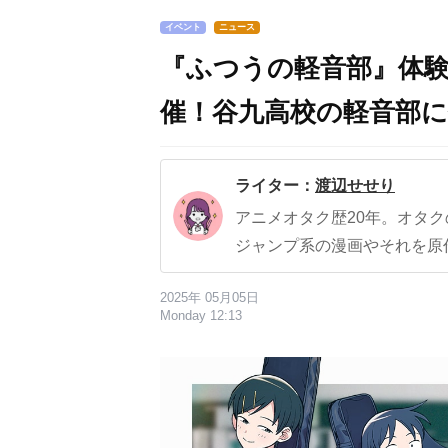
イベント
ニュース
『ふつうの軽音部』体
催！谷九高校の軽音部
ライター：
渡辺せせり
アニメオタク歴20年。オタ
ジャンプ系の漫画やそれを原
2025年 05月05日
Monday 12:13