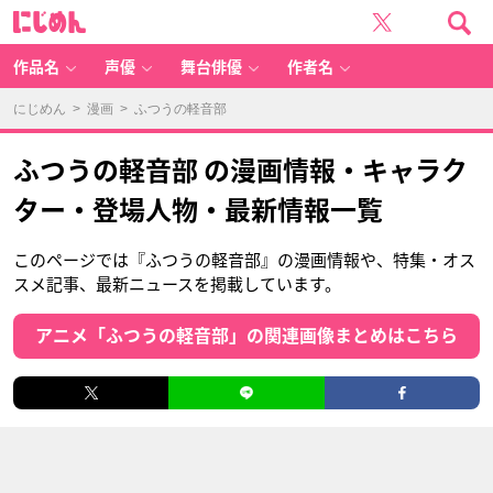
に
じ
め
ん
作品名
声優
舞台俳優
作者名
にじめん
>
漫画
> ふつうの軽音部
ふつうの軽音部 の漫画情報・キャラク
ター・登場人物・最新情報一覧
このページでは『ふつうの軽音部』の漫画情報や、特集・オス
スメ記事、最新ニュースを掲載しています。
アニメ「ふつうの軽音部」の関連画像まとめはこちら