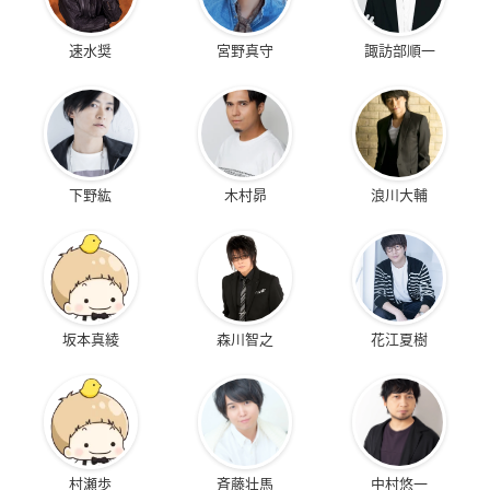
速水奨
宮野真守
諏訪部順一
下野紘
木村昴
浪川大輔
坂本真綾
森川智之
花江夏樹
村瀬歩
斉藤壮馬
中村悠一