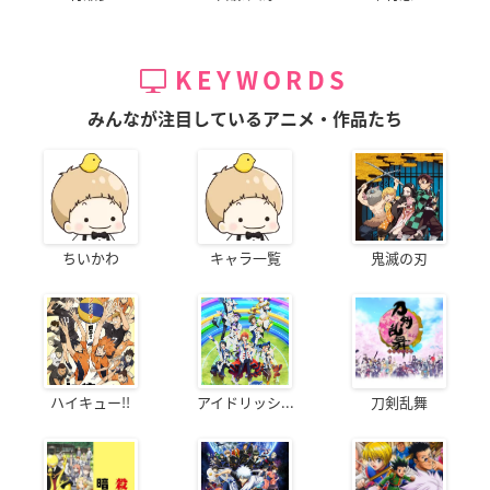
KEYWORDS
みんなが注目しているアニメ・作品たち
ちいかわ
キャラ一覧
鬼滅の刃
ハイキュー!!
アイドリッシ...
刀剣乱舞