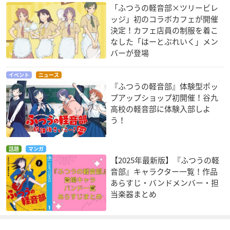
「ふつうの軽音部×ツリービレ
ッジ」初のコラボカフェが開催
決定！カフェ店員の制服を着こ
なした「はーとぶれいく」メン
バーが登場
イベント
ニュース
『ふつうの軽音部』体験型ポッ
プアップショップ初開催！谷九
高校の軽音部に体験入部しよ
う！
話題
マンガ
【2025年最新版】『ふつうの軽
音部』キャラクター一覧！作品
あらすじ・バンドメンバー・担
当楽器まとめ