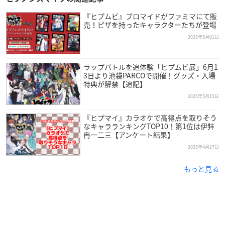
『ヒプムビ』ブロマイドがファミマにて販
売！ピザを持ったキャラクターたちが登場
2025年5月01日
ラップバトルを追体験「ヒプムビ展」6月1
3日より池袋PARCOで開催！グッズ・入場
特典が解禁【追記】
2025年5月15日
『ヒプマイ』カラオケで高得点を取りそう
なキャラランキングTOP10！第1位は伊弉
冉一二三【アンケート結果】
2025年4月27日
もっと見る