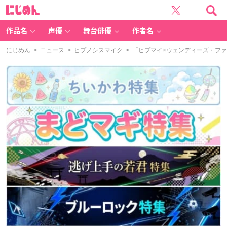
に
じ
め
ん
作品名
声優
舞台俳優
作者名
にじめん
>
ニュース
>
ヒプノシスマイク
> 「ヒプマイ×ウェンディーズ・フ