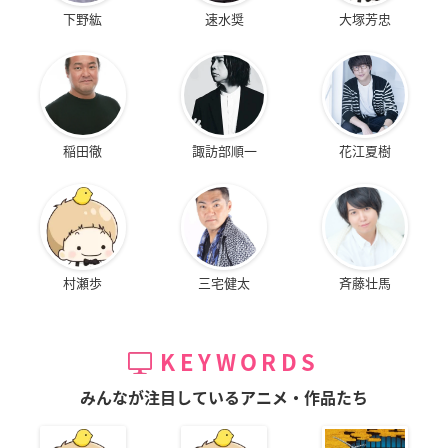
下野紘
速水奨
大塚芳忠
稲田徹
諏訪部順一
花江夏樹
村瀬歩
三宅健太
斉藤壮馬
KEYWORDS
みんなが注目しているアニメ・作品たち