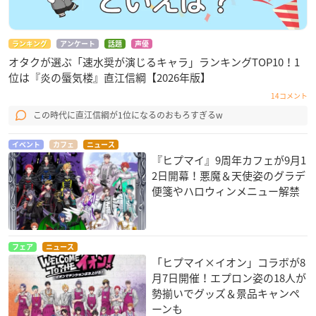
ランキング
アンケート
話題
声優
オタクが選ぶ「速水奨が演じるキャラ」ランキングTOP10！1
位は『炎の蜃気楼』直江信綱【2026年版】
14コメント
この時代に直江信綱が1位になるのおもろすぎるw
イベント
カフェ
ニュース
『ヒプマイ』9周年カフェが9月1
2日開幕！悪魔＆天使姿のグラデ
便箋やハロウィンメニュー解禁
フェア
ニュース
「ヒプマイ×イオン」コラボが8
月7日開催！エプロン姿の18人が
勢揃いでグッズ＆景品キャンペ
ーンも