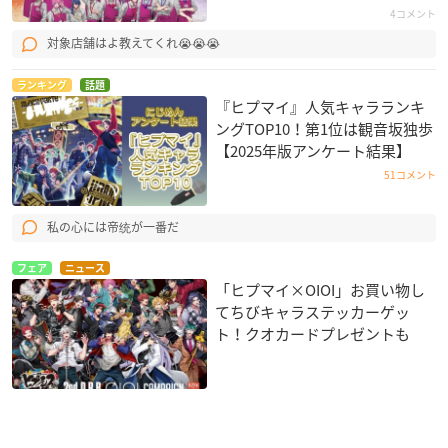
4コメント
対象店舗はよ教えてくれ😭😭😭
ランキング
話題
『ヒプマイ』人気キャラランキ
ングTOP10！第1位は観音坂独歩
【2025年版アンケート結果】
51コメント
私の心には帝统が一番だ
フェア
ニュース
「ヒプマイ×OIOI」お買い物し
てちびキャラステッカーゲッ
ト！クオカードプレゼントも