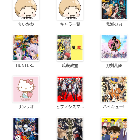
ちいかわ
キャラ一覧
鬼滅の刃
HUNTER...
暗殺教室
刀剣乱舞
サンリオ
ヒプノシスマ...
ハイキュー!!