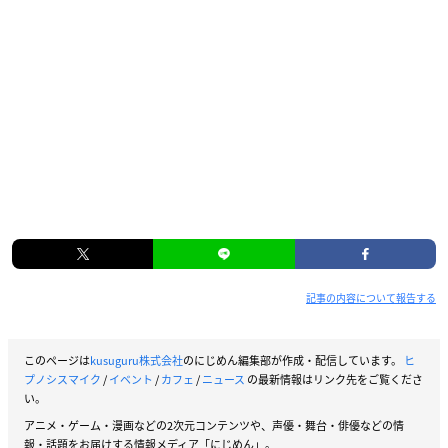
記事の内容について報告する
このページは
kusuguru株式会社
のにじめん編集部が作成・配信しています。
ヒ
プノシスマイク
/
イベント
/
カフェ
/
ニュース
の最新情報はリンク先をご覧くださ
い。
アニメ・ゲーム・漫画などの2次元コンテンツや、声優・舞台・俳優などの情
報・話題をお届けする情報メディア「にじめん」。