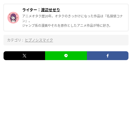
ライター：
渡辺せせり
アニメオタク歴20年。オタクのきっかけになった作品は『名探偵コナ
ン』。
ジャンプ系の漫画やそれを原作としたアニメ作品が特に好き。
カテゴリ :
ヒプノシスマイク