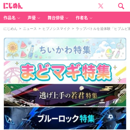
に
じ
め
ん
作品名
声優
舞台俳優
作者名
にじめん
>
ニュース
>
ヒプノシスマイク
> ラップバトルを追体験「ヒプムビ展