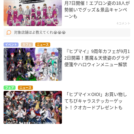
月7日開催！エプロン姿の18人が
勢揃いでグッズ＆景品キャンペ
ーンも
4コメント
対象店舗はよ教えてくれ😭😭😭
イベント
カフェ
ニュース
『ヒプマイ』9周年カフェが9月1
2日開幕！悪魔＆天使姿のグラデ
便箋やハロウィンメニュー解禁
フェア
ニュース
「ヒプマイ×OIOI」お買い物し
てちびキャラステッカーゲッ
ト！クオカードプレゼントも