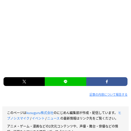
記事の内容について報告する
このページは
kusuguru株式会社
のにじめん編集部が作成・配信しています。
ヒ
プノシスマイク
/
イベント
/
ニュース
の最新情報はリンク先をご覧ください。
アニメ・ゲーム・漫画などの2次元コンテンツや、声優・舞台・俳優などの情