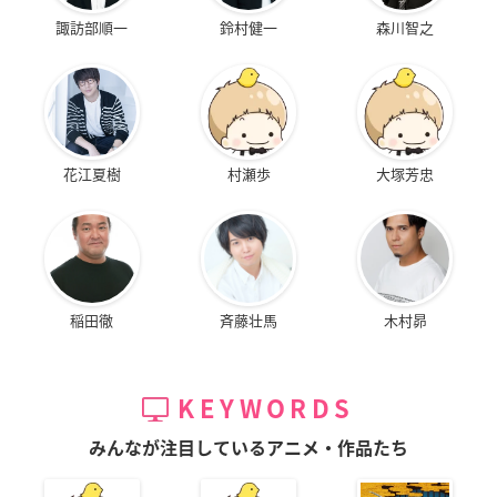
諏訪部順一
鈴村健一
森川智之
花江夏樹
村瀬歩
大塚芳忠
稲田徹
斉藤壮馬
木村昴
KEYWORDS
みんなが注目しているアニメ・作品たち