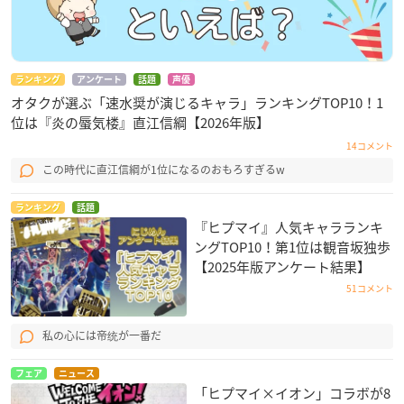
ランキング
アンケート
話題
声優
オタクが選ぶ「速水奨が演じるキャラ」ランキングTOP10！1
位は『炎の蜃気楼』直江信綱【2026年版】
14コメント
この時代に直江信綱が1位になるのおもろすぎるw
ランキング
話題
『ヒプマイ』人気キャラランキ
ングTOP10！第1位は観音坂独歩
【2025年版アンケート結果】
51コメント
私の心には帝统が一番だ
フェア
ニュース
「ヒプマイ×イオン」コラボが8