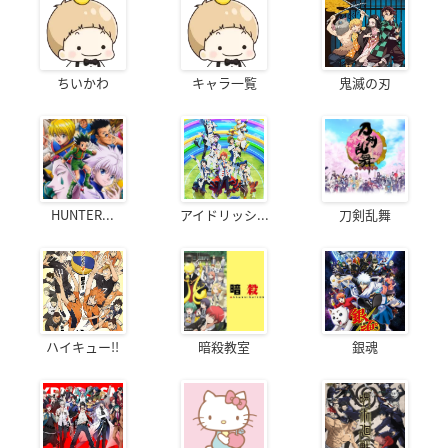
ちいかわ
キャラ一覧
鬼滅の刃
HUNTER...
アイドリッシ...
刀剣乱舞
ハイキュー!!
暗殺教室
銀魂