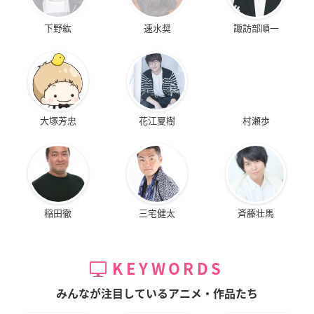
下野紘
速水奨
諏訪部順一
大塚芳忠
花江夏樹
村瀬歩
稲田徹
三宅健太
斉藤壮馬
KEYWORDS
みんなが注目しているアニメ・作品たち