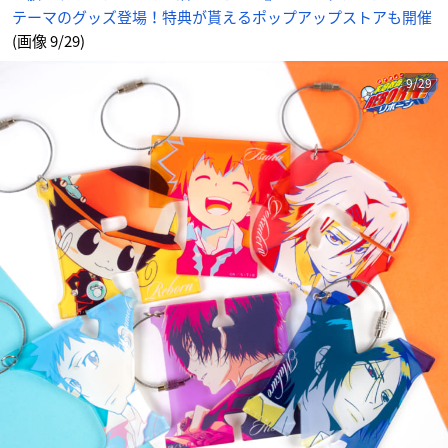
ニ
テーマのグッズ登場！特典が貰えるポップアップストアも開催
メ
情
報
(画像 9/29)
サ
イ
ト
に
9/29
じ
め
ん