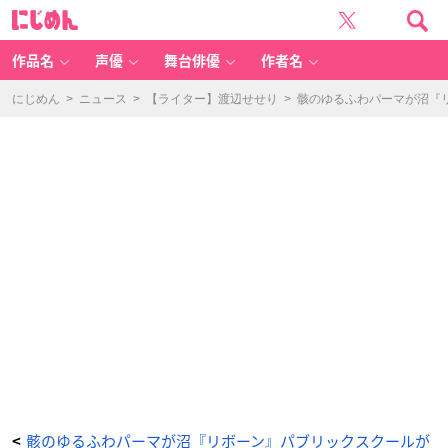
『家
に
庭
じ
教
め
師
ん
ヒ
ッ
作品名
声優
舞台俳優
作者名
ト
マ
ン
R
にじめん
>
ニュース
>
【ライター】渡辺せせり
>
骸のゆるふわパーマが沼『
E
B
O
R
N!』
【ポ
ッ
プ
カ
ラ
ー】
ト
レ
ー
デ
ィ
ン
グ
イ
ニ
シ
ャ
ル
ア
ク
リ
ル
キ
ー
ホ
ル
ダ
ー
-
骸のゆるふわパーマが沼『リボーン』パブリックスクールが
<
ア