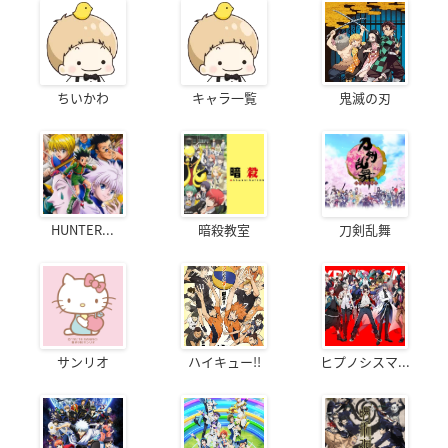
ちいかわ
キャラ一覧
鬼滅の刃
HUNTER...
暗殺教室
刀剣乱舞
サンリオ
ハイキュー!!
ヒプノシスマ...