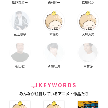
諏訪部順一
鈴村健一
森川智之
花江夏樹
村瀬歩
大塚芳忠
稲田徹
斉藤壮馬
木村昴
KEYWORDS
みんなが注目しているアニメ・作品たち