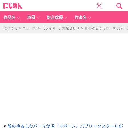
『家
に
庭
じ
教
め
師
ん
ヒ
ッ
作品名
声優
舞台俳優
作者名
ト
マ
ン
R
にじめん
>
ニュース
>
【ライター】渡辺せせり
>
骸のゆるふわパーマが沼『
E
B
O
R
N!』
-
ア
ニ
メ
情
報
サ
イ
ト
に
じ
め
ん
骸のゆるふわパーマが沼『リボーン』パブリックスクールが
<