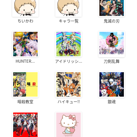
ちいかわ
キャラ一覧
鬼滅の刃
HUNTER...
アイドリッシ...
刀剣乱舞
暗殺教室
ハイキュー!!
銀魂