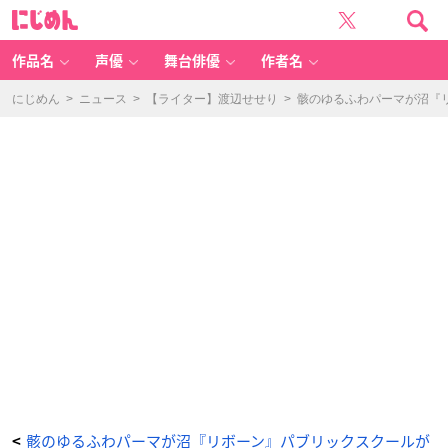
『家
に
庭
じ
教
め
師
ん
ヒ
ッ
作品名
声優
舞台俳優
作者名
ト
マ
ン
R
にじめん
>
ニュース
>
【ライター】渡辺せせり
>
骸のゆるふわパーマが沼『
E
B
O
R
N!』
【パ
ブ
リ
ッ
ク
ス
ク
ー
ル】
ト
レ
ー
デ
ィ
ン
グ
ア
ク
リ
ル
ス
タ
ン
ド
-
ア
ニ
メ
情
骸のゆるふわパーマが沼『リボーン』パブリックスクールが
<
報