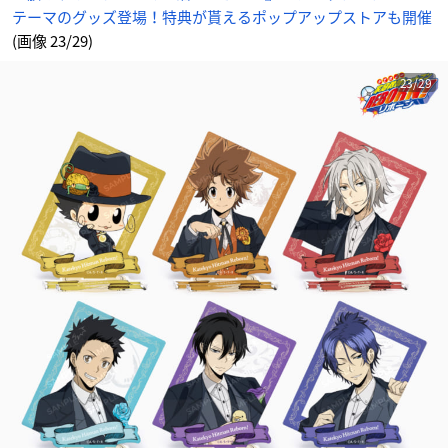
サ
テーマのグッズ登場！特典が貰えるポップアップストアも開催
イ
ト
に
(画像 23/29)
じ
め
ん
23/29