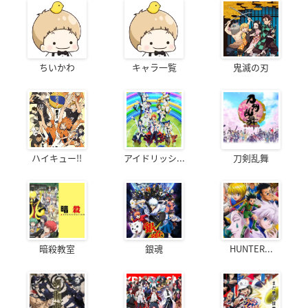
ちいかわ
キャラ一覧
鬼滅の刃
ハイキュー!!
アイドリッシ...
刀剣乱舞
暗殺教室
銀魂
HUNTER...