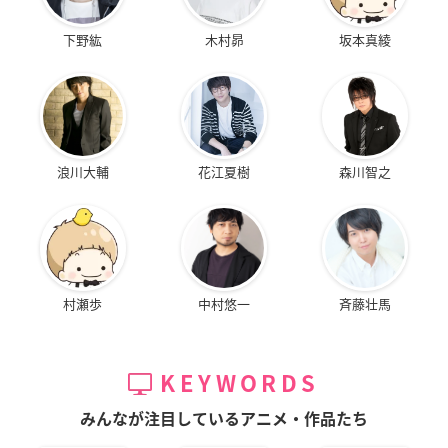
下野紘
木村昴
坂本真綾
浪川大輔
花江夏樹
森川智之
村瀬歩
中村悠一
斉藤壮馬
KEYWORDS
みんなが注目しているアニメ・作品たち