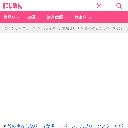
『家
に
庭
じ
教
め
師
ん
ヒ
ッ
作品名
声優
舞台俳優
作者名
ト
マ
ン
R
にじめん
>
ニュース
>
【ライター】渡辺せせり
>
骸のゆるふわパーマが沼『
E
B
O
R
N!』
【パ
ブ
リ
ッ
ク
ス
ク
ー
ル】
ス
テ
ッ
カ
ー
2
枚
セ
ッ
ト
-
ア
ニ
メ
情
報
サ
イ
ト
に
骸のゆるふわパーマが沼『リボーン』パブリックスクールが
<
じ