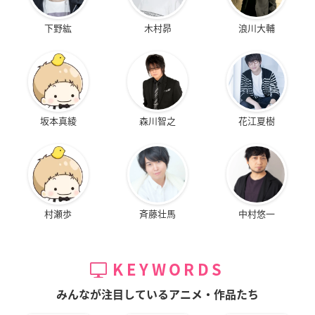
下野紘
木村昴
浪川大輔
坂本真綾
森川智之
花江夏樹
村瀬歩
斉藤壮馬
中村悠一
KEYWORDS
みんなが注目しているアニメ・作品たち