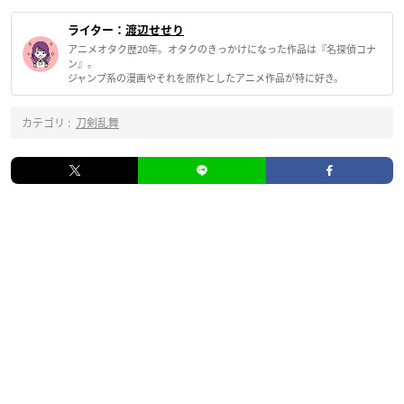
ライター：
渡辺せせり
アニメオタク歴20年。オタクのきっかけになった作品は『名探偵コナ
ン』。
ジャンプ系の漫画やそれを原作としたアニメ作品が特に好き。
カテゴリ :
刀剣乱舞