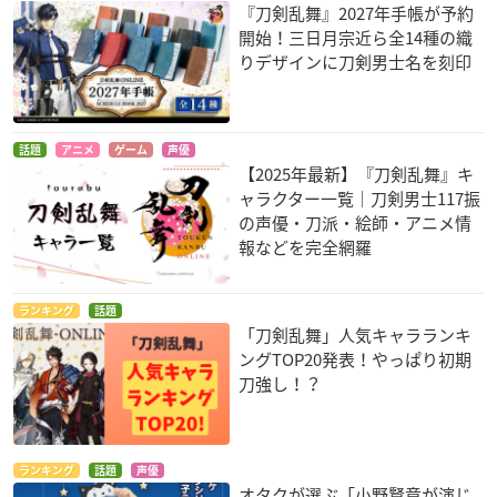
『刀剣乱舞』2027年手帳が予約
開始！三日月宗近ら全14種の織
りデザインに刀剣男士名を刻印
話題
アニメ
ゲーム
声優
【2025年最新】『刀剣乱舞』キ
ャラクター一覧｜刀剣男士117振
の声優・刀派・絵師・アニメ情
報などを完全網羅
ランキング
話題
「刀剣乱舞」人気キャラランキ
ングTOP20発表！やっぱり初期
刀強し！？
ランキング
話題
声優
オタクが選ぶ「小野賢章が演じ