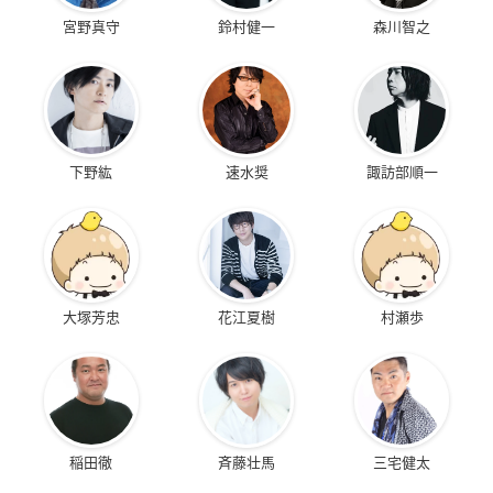
宮野真守
鈴村健一
森川智之
下野紘
速水奨
諏訪部順一
大塚芳忠
花江夏樹
村瀬歩
稲田徹
斉藤壮馬
三宅健太