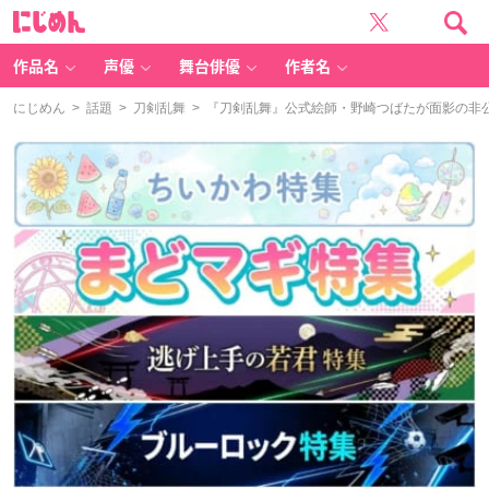
に
じ
め
ん
作品名
声優
舞台俳優
作者名
にじめん
>
話題
>
刀剣乱舞
> 『刀剣乱舞』公式絵師・野崎つばたが面影の非