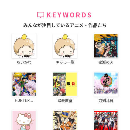
KEYWORDS
みんなが注目しているアニメ・作品たち
ちいかわ
キャラ一覧
鬼滅の刃
HUNTER...
暗殺教室
刀剣乱舞