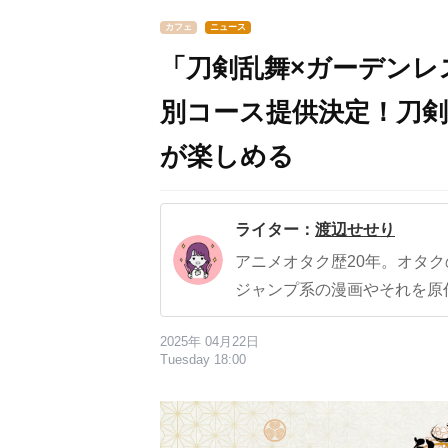
カフェ
ニュース
「刀剣乱舞×ガーデンレ
別コース提供決定！刀剣
が楽しめる
ライター：
渡辺せせり
アニメオタク歴20年。オタ
ジャンプ系の漫画やそれを原
2025年 04月22日
Tuesday 18:00