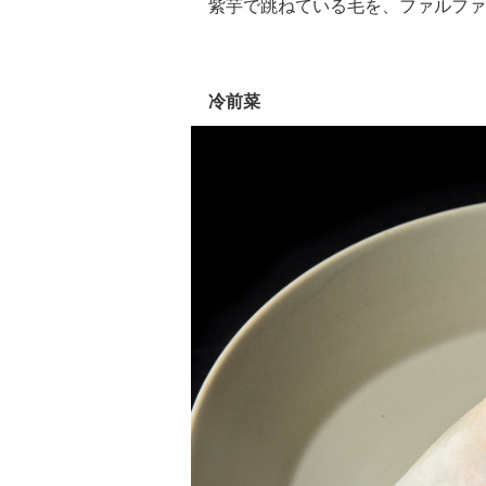
紫芋で跳ねている毛を、ファルファ
冷前菜