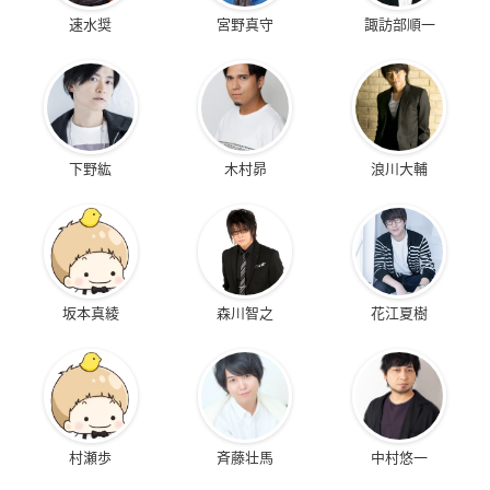
速水奨
宮野真守
諏訪部順一
下野紘
木村昴
浪川大輔
坂本真綾
森川智之
花江夏樹
村瀬歩
斉藤壮馬
中村悠一