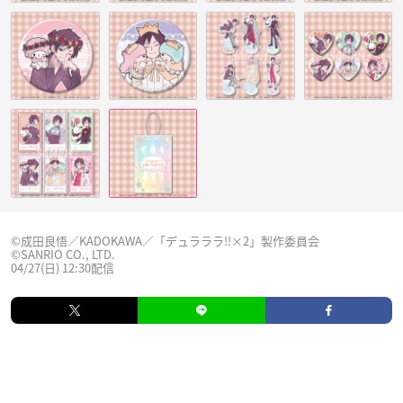
©成田良悟／KADOKAWA／「デュラララ!!×2」製作委員会
©SANRIO CO., LTD.
04/27(日) 12:30配信