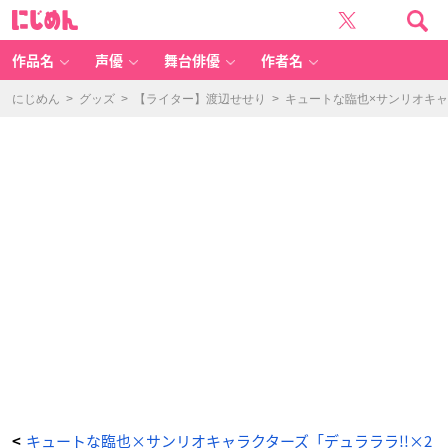
「折
に
原
じ
臨
め
也
ん
生
誕
作品名
声優
舞台俳優
作者名
祭
2
0
2
にじめん
>
グッズ
>
【ライター】渡辺せせり
>
キュートな臨也×サンリオキャラ
5
く
じ」
お
誕
生
日
限
定
ス
ペ
シ
ャ
ル
キ
ャ
ン
ペ
ー
ン
-
ア
ニ
メ
情
報
サ
イ
ト
に
じ
め
ん
キュートな臨也×サンリオキャラクターズ「デュラララ!!×2
<