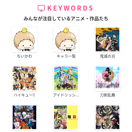
KEYWORDS
みんなが注目しているアニメ・作品たち
ちいかわ
キャラ一覧
鬼滅の刃
ハイキュー!!
アイドリッシ...
刀剣乱舞