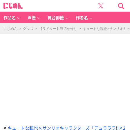
「折
に
原
じ
臨
め
也
ん
生
誕
作品名
声優
舞台俳優
作者名
祭
2
0
2
にじめん
>
グッズ
>
【ライター】渡辺せせり
>
キュートな臨也×サンリオキャラ
5
く
じ」
お
ま
け
キ
ャ
ン
ペ
ー
ン-
1
-
ア
ニ
メ
情
報
サ
イ
ト
に
じ
め
ん
キュートな臨也×サンリオキャラクターズ「デュラララ!!×2
<