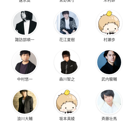
諏訪部順一
花江夏樹
村瀬歩
中村悠一
森川智之
武内駿輔
浪川大輔
坂本真綾
斉藤壮馬