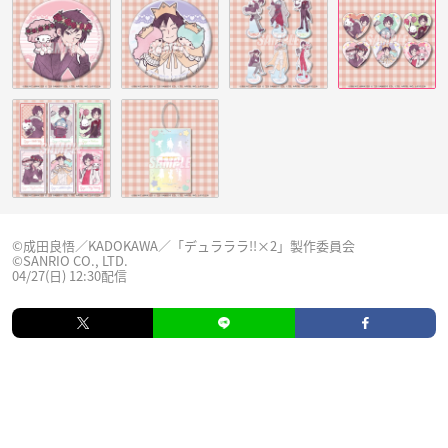
©成田良悟／KADOKAWA／「デュラララ!!×2」製作委員会
©SANRIO CO., LTD.
04/27(日) 12:30配信